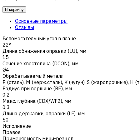
В корзину
Основные параметры
Отзывы
Вспомогательный угол в плане
22°
Длина обнижения оправки (LU), мм
15
Сечение хвостовика (DCON), мм
Ø4
Обрабатываемый металл
Р (сталь)
,
M (нерж.сталь)
,
K (чугун)
,
S (жаропрочные)
,
H (
Радиус при вершине (RE), мм
0,2
Макс. глубина (CDX/WF2), мм
0,3
Длина державки, оправки (LF), мм
50
Исполнение
Правое
Применяемость мини-резцов