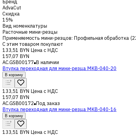
Бренд
AdvaCut
Скидка
15%
Вид номенклатуры
Расточные мини-резцы
Применяемость мини-резцов
:
Профильная обработка (2
С этим товаром покупают
133,51 BYN
Цена с НДС
157,07 BYN
AC.GSB00177
В наличии
Втулка переходная для мини-резца MKB-040-20
В корзину
133,51 BYN
Цена с НДС
157,07 BYN
AC.GSB00172
Под заказ
Втулка переходная для мини-резца MKB-040-16
В корзину
133,51 BYN
Цена с НДС