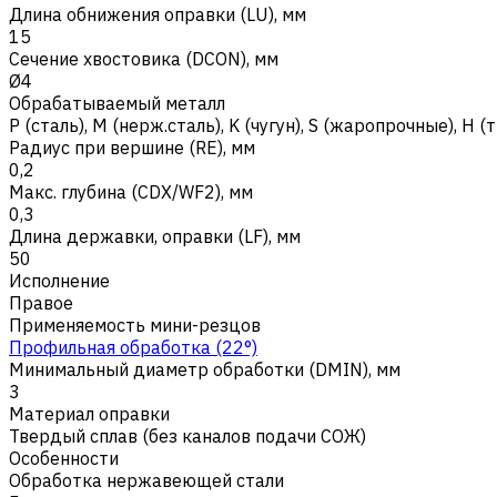
Длина обнижения оправки (LU), мм
15
Сечение хвостовика (DCON), мм
Ø4
Обрабатываемый металл
Р (сталь)
,
M (нерж.сталь)
,
K (чугун)
,
S (жаропрочные)
,
H (
Радиус при вершине (RE), мм
0,2
Макс. глубина (CDX/WF2), мм
0,3
Длина державки, оправки (LF), мм
50
Исполнение
Правое
Применяемость мини-резцов
Профильная обработка (22°)
Минимальный диаметр обработки (DMIN), мм
3
Материал оправки
Твердый сплав (без каналов подачи СОЖ)
Особенности
Обработка нержавеющей стали