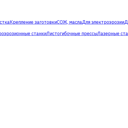
стка
Крепление заготовки
СОЖ, масла
Для электроэрозии
Д
роэрозионные станки
Листогибочные прессы
Лазерные ст