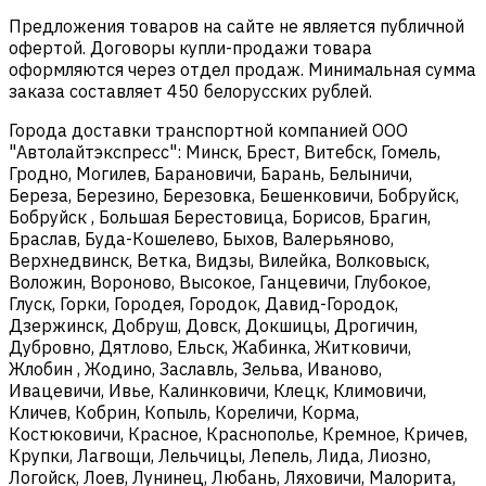
Предложения товаров на сайте не является публичной
офертой. Договоры купли-продажи товара
оформляются через отдел продаж. Минимальная сумма
заказа составляет 450 белорусских рублей.
Города доставки транспортной компанией ООО
"Автолайтэкспресс": Минск, Брест, Витебск, Гомель,
Гродно, Могилев, Барановичи, Барань, Белыничи,
Береза, Березино, Березовка, Бешенковичи, Бобруйск,
Бобруйск , Большая Берестовица, Борисов, Брагин,
Браслав, Буда-Кошелево, Быхов, Валерьяново,
Верхнедвинск, Ветка, Видзы, Вилейка, Волковыск,
Воложин, Вороново, Высокое, Ганцевичи, Глубокое,
Глуск, Горки, Городея, Городок, Давид-Городок,
Дзержинск, Добруш, Довск, Докшицы, Дрогичин,
Дубровно, Дятлово, Ельск, Жабинка, Житковичи,
Жлобин , Жодино, Заславль, Зельва, Иваново,
Ивацевичи, Ивье, Калинковичи, Клецк, Климовичи,
Кличев, Кобрин, Копыль, Кореличи, Корма,
Костюковичи, Красное, Краснополье, Кремное, Кричев,
Крупки, Лагвощи, Лельчицы, Лепель, Лида, Лиозно,
Логойск, Лоев, Лунинец, Любань, Ляховичи, Малорита,