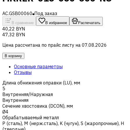
AC.GSB00060
Под заказ
В сравнение
В избранное
Распечатать
40,22 BYN
47,32 BYN
Цена рассчитана по прайс листу на
07.08.2026
В корзину
Основные параметры
Отзывы
Длина обнижения оправки (LU), мм
5
Внутренняя/Наружная
Внутренняя
Сечение хвостовика (DCON), мм
Ø4
Обрабатываемый металл
Р (сталь)
,
M (нерж.сталь)
,
K (чугун)
,
S (жаропрочные)
,
H
(твердые)