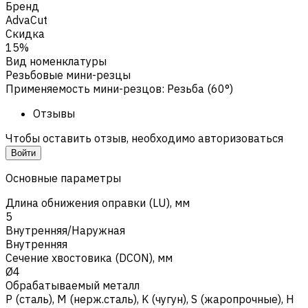
Бренд
AdvaCut
Скидка
15%
Вид номенклатуры
Резьбовые мини-резцы
Применяемость мини-резцов
:
Резьба (60°)
Отзывы
Чтобы оставить отзыв, необходимо авторизоваться
Войти
Основные параметры
Длина обнижения оправки (LU), мм
5
Внутренняя/Наружная
Внутренняя
Сечение хвостовика (DCON), мм
Ø4
Обрабатываемый металл
Р (сталь)
,
M (нерж.сталь)
,
K (чугун)
,
S (жаропрочные)
,
H