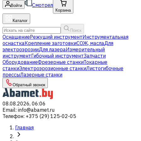
Смотрел
Войти
Корзина
Каталог
Поиск
Оснащение
Режущий инструмент
Инструментальная
оснастка
Крепление заготовки
СОЖ, масла
Для
электроэрозии
Для лазера
Измерительный
инструмент
Гибочный инструмент
Запчасти
Оборудование
Фрезерные станки
Токарные
станки
Электроэрозионные станки
Листогибочные
прессы
Лазерные станки
Обратный звонок
08.08.2026, 06:06
Email
:
info@abamet.ru
Телефон
:
+375 (29) 125-02-05
Главная