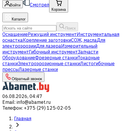
Смотрел
Войти
Корзина
Каталог
Поиск
Оснащение
Режущий инструмент
Инструментальная
оснастка
Крепление заготовки
СОЖ, масла
Для
электроэрозии
Для лазера
Измерительный
инструмент
Гибочный инструмент
Запчасти
Оборудование
Фрезерные станки
Токарные
станки
Электроэрозионные станки
Листогибочные
прессы
Лазерные станки
Обратный звонок
06.08.2026, 04:47
Email
:
info@abamet.ru
Телефон
:
+375 (29) 125-02-05
Главная