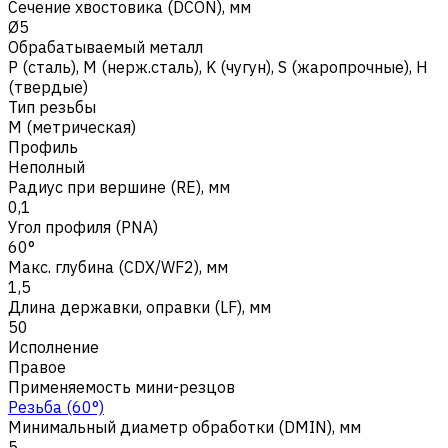
Сечение хвостовика (DCON), мм
Ø5
Обрабатываемый металл
Р (сталь)
,
M (нерж.сталь)
,
K (чугун)
,
S (жаропрочные)
,
H
(твердые)
Тип резьбы
M (метрическая)
Профиль
Неполный
Радиус при вершине (RE), мм
0,1
Угол профиля (PNA)
60°
Макс. глубина (CDX/WF2), мм
1,5
Длина державки, оправки (LF), мм
50
Исполнение
Правое
Применяемость мини-резцов
Резьба (60°)
Минимальный диаметр обработки (DMIN), мм
5