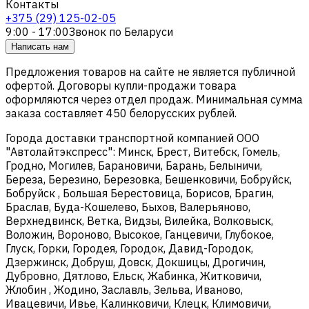
Контакты
+375 (29) 125-02-05
9:00 - 17:00
Звонок по Беларуси
Написать нам
Предложения товаров на сайте не является публичной
офертой. Договоры купли-продажи товара
оформляются через отдел продаж. Минимальная сумма
заказа составляет 450 белорусских рублей.
Города доставки транспортной компанией ООО
"Автолайтэкспресс": Минск, Брест, Витебск, Гомель,
Гродно, Могилев, Барановичи, Барань, Белыничи,
Береза, Березино, Березовка, Бешенковичи, Бобруйск,
Бобруйск , Большая Берестовица, Борисов, Брагин,
Браслав, Буда-Кошелево, Быхов, Валерьяново,
Верхнедвинск, Ветка, Видзы, Вилейка, Волковыск,
Воложин, Вороново, Высокое, Ганцевичи, Глубокое,
Глуск, Горки, Городея, Городок, Давид-Городок,
Дзержинск, Добруш, Довск, Докшицы, Дрогичин,
Дубровно, Дятлово, Ельск, Жабинка, Житковичи,
Жлобин , Жодино, Заславль, Зельва, Иваново,
Ивацевичи, Ивье, Калинковичи, Клецк, Климовичи,