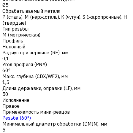
Ø5
Обрабатываемый металл
Р (сталь)
,
M (нерж.сталь)
,
K (чугун)
,
S (жаропрочные)
,
H
(твердые)
Тип резьбы
M (метрическая)
Профиль
Неполный
Радиус при вершине (RE), мм
0,1
Угол профиля (PNA)
60°
Макс. глубина (CDX/WF2), мм
1,5
Длина державки, оправки (LF), мм
50
Исполнение
Правое
Применяемость мини-резцов
Резьба (60°)
Минимальный диаметр обработки (DMIN), мм
5