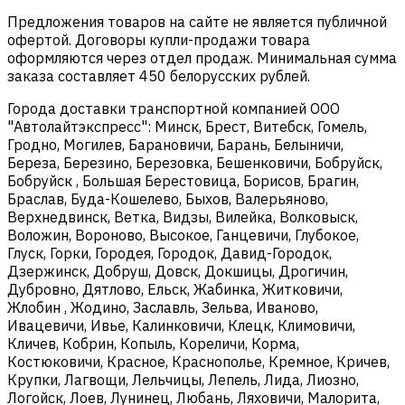
Предложения товаров на сайте не является публичной
офертой. Договоры купли-продажи товара
оформляются через отдел продаж. Минимальная сумма
заказа составляет 450 белорусских рублей.
Города доставки транспортной компанией ООО
"Автолайтэкспресс": Минск, Брест, Витебск, Гомель,
Гродно, Могилев, Барановичи, Барань, Белыничи,
Береза, Березино, Березовка, Бешенковичи, Бобруйск,
Бобруйск , Большая Берестовица, Борисов, Брагин,
Браслав, Буда-Кошелево, Быхов, Валерьяново,
Верхнедвинск, Ветка, Видзы, Вилейка, Волковыск,
Воложин, Вороново, Высокое, Ганцевичи, Глубокое,
Глуск, Горки, Городея, Городок, Давид-Городок,
Дзержинск, Добруш, Довск, Докшицы, Дрогичин,
Дубровно, Дятлово, Ельск, Жабинка, Житковичи,
Жлобин , Жодино, Заславль, Зельва, Иваново,
Ивацевичи, Ивье, Калинковичи, Клецк, Климовичи,
Кличев, Кобрин, Копыль, Кореличи, Корма,
Костюковичи, Красное, Краснополье, Кремное, Кричев,
Крупки, Лагвощи, Лельчицы, Лепель, Лида, Лиозно,
Логойск, Лоев, Лунинец, Любань, Ляховичи, Малорита,