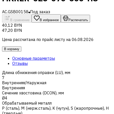
AC.GSB00158
Под заказ
В сравнение
В избранное
Распечатать
40,12 BYN
47,20 BYN
Цена рассчитана по прайс листу на
06.08.2026
В корзину
Основные параметры
Отзывы
Длина обнижения оправки (LU), мм
7
Внутренняя/Наружная
Внутренняя
Сечение хвостовика (DCON), мм
Ø4
Обрабатываемый металл
Р (сталь)
,
M (нерж.сталь)
,
K (чугун)
,
S (жаропрочные)
,
H
(твердые)