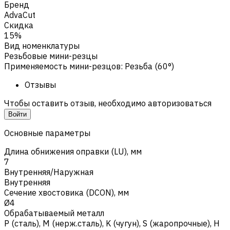
Бренд
AdvaCut
Скидка
15%
Вид номенклатуры
Резьбовые мини-резцы
Применяемость мини-резцов
:
Резьба (60°)
Отзывы
Чтобы оставить отзыв, необходимо авторизоваться
Войти
Основные параметры
Длина обнижения оправки (LU), мм
7
Внутренняя/Наружная
Внутренняя
Сечение хвостовика (DCON), мм
Ø4
Обрабатываемый металл
Р (сталь)
,
M (нерж.сталь)
,
K (чугун)
,
S (жаропрочные)
,
H