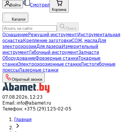
Смотрел
Войти
Корзина
Каталог
Поиск
Оснащение
Режущий инструмент
Инструментальная
оснастка
Крепление заготовки
СОЖ, масла
Для
электроэрозии
Для лазера
Измерительный
инструмент
Гибочный инструмент
Запчасти
Оборудование
Фрезерные станки
Токарные
станки
Электроэрозионные станки
Листогибочные
прессы
Лазерные станки
Обратный звонок
07.08.2026, 12:23
Email
:
info@abamet.ru
Телефон
:
+375 (29) 125-02-05
Главная