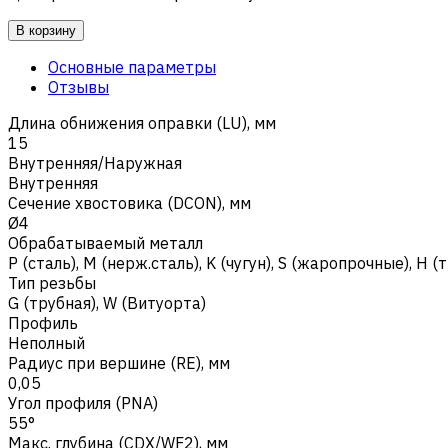
В корзину
Основные параметры
Отзывы
Длина обнижения оправки (LU), мм
15
Внутренняя/Наружная
Внутренняя
Сечение хвостовика (DCON), мм
Ø4
Обрабатываемый металл
Р (сталь)
,
M (нерж.сталь)
,
K (чугун)
,
S (жаропрочные)
,
H (
Тип резьбы
G (трубная), W (Витуорта)
Профиль
Неполный
Радиус при вершине (RE), мм
0,05
Угол профиля (PNA)
55°
Макс. глубина (CDX/WF2), мм