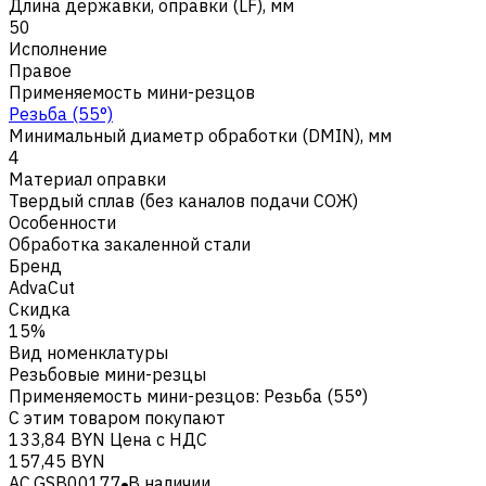
Длина державки, оправки (LF), мм
50
Исполнение
Правое
Применяемость мини-резцов
Резьба (55°)
Минимальный диаметр обработки (DMIN), мм
4
Материал оправки
Твердый сплав (без каналов подачи СОЖ)
Особенности
Обработка закаленной стали
Бренд
AdvaCut
Скидка
15%
Вид номенклатуры
Резьбовые мини-резцы
Применяемость мини-резцов
:
Резьба (55°)
С этим товаром покупают
133,84 BYN
Цена с НДС
157,45 BYN
AC.GSB00177
В наличии