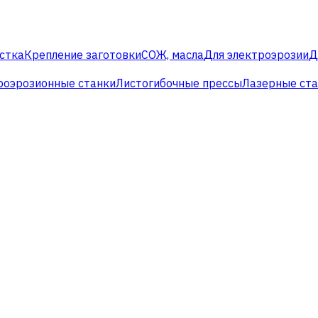
стка
Крепление заготовки
СОЖ, масла
Для электроэрозии
Д
роэрозионные станки
Листогибочные прессы
Лазерные ст