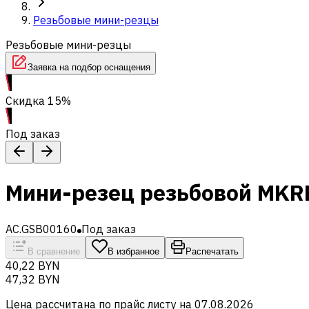
Резьбовые мини-резцы
Резьбовые мини-резцы
Заявка на подбор оснащения
Скидка 15%
Под заказ
Мини-резец резьбовой MKR
AC.GSB00160
Под заказ
В сравнение
В избранное
Распечатать
40,22 BYN
47,32 BYN
Цена рассчитана по прайс листу на
07.08.2026