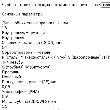
Чтобы оставить отзыв, необходимо авторизоваться
Вой
Основные параметры
Длина обнижения оправки (LU), мм
15
Внутренняя/Наружная
Внутренняя
Сечение хвостовика (DCON), мм
Ø4
Обрабатываемый металл
Р (сталь)
,
M (нерж.сталь)
,
K (чугун)
,
S (жаропрочные)
,
H (
Тип резьбы
G (трубная), W (Витуорта)
Профиль
Неполный
Радиус при вершине (RE), мм
0,05
Угол профиля (PNA)
55°
Макс. глубина (CDX/WF2), мм
1,1