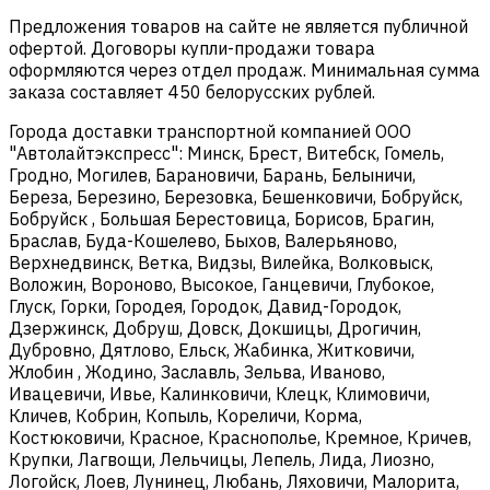
Предложения товаров на сайте не является публичной
офертой. Договоры купли-продажи товара
оформляются через отдел продаж. Минимальная сумма
заказа составляет 450 белорусских рублей.
Города доставки транспортной компанией ООО
"Автолайтэкспресс": Минск, Брест, Витебск, Гомель,
Гродно, Могилев, Барановичи, Барань, Белыничи,
Береза, Березино, Березовка, Бешенковичи, Бобруйск,
Бобруйск , Большая Берестовица, Борисов, Брагин,
Браслав, Буда-Кошелево, Быхов, Валерьяново,
Верхнедвинск, Ветка, Видзы, Вилейка, Волковыск,
Воложин, Вороново, Высокое, Ганцевичи, Глубокое,
Глуск, Горки, Городея, Городок, Давид-Городок,
Дзержинск, Добруш, Довск, Докшицы, Дрогичин,
Дубровно, Дятлово, Ельск, Жабинка, Житковичи,
Жлобин , Жодино, Заславль, Зельва, Иваново,
Ивацевичи, Ивье, Калинковичи, Клецк, Климовичи,
Кличев, Кобрин, Копыль, Кореличи, Корма,
Костюковичи, Красное, Краснополье, Кремное, Кричев,
Крупки, Лагвощи, Лельчицы, Лепель, Лида, Лиозно,
Логойск, Лоев, Лунинец, Любань, Ляховичи, Малорита,