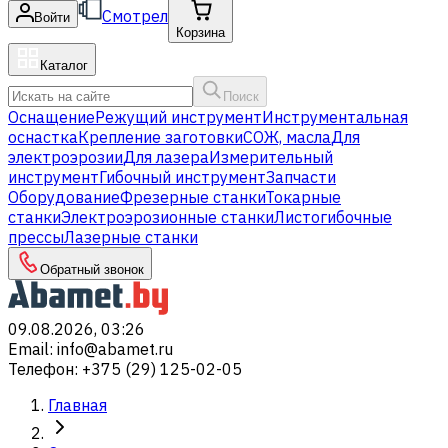
Смотрел
Войти
Корзина
Каталог
Поиск
Оснащение
Режущий инструмент
Инструментальная
оснастка
Крепление заготовки
СОЖ, масла
Для
электроэрозии
Для лазера
Измерительный
инструмент
Гибочный инструмент
Запчасти
Оборудование
Фрезерные станки
Токарные
станки
Электроэрозионные станки
Листогибочные
прессы
Лазерные станки
Обратный звонок
09.08.2026, 03:26
Email
:
info@abamet.ru
Телефон
:
+375 (29) 125-02-05
Главная