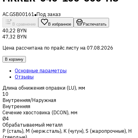
AC.GSB00161
Под заказ
В сравнение
В избранное
Распечатать
40,22 BYN
47,32 BYN
Цена рассчитана по прайс листу на
07.08.2026
В корзину
Основные параметры
Отзывы
Длина обнижения оправки (LU), мм
10
Внутренняя/Наружная
Внутренняя
Сечение хвостовика (DCON), мм
Ø4
Обрабатываемый металл
Р (сталь)
,
M (нерж.сталь)
,
K (чугун)
,
S (жаропрочные)
,
H
(твердые)