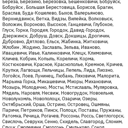
Береза, Березино, Березовка, Бешенковичи, Бобруйск,
Бобруйск , Большая Берестовица, Борисов, Брагин,
Браслав, Буда-Кошелево, Быхов, Валерьяново,
Верхнедвинск, Ветка, Видзы, Вилейка, Волковыск,
Воложин, Вороново, Высокое, Ганцевичи, Глубокое,
Глуск, Горки, Городея, Городок, Давид-Городок,
Дзержинск, Добруш, Довск, Докшицы, Дрогичин,
Дубровно, Дятлово, Ельск, Жабинка, Житковичи,
Жлобин , Жодино, Заславль, Зельва, Иваново,
Ивацевичи, Ивье, Калинковичи, Клецк, Климовичи,
Кличев, Кобрин, Копыль, Кореличи, Корма,
Костюковичи, Красное, Краснополье, Кремное, Кричев,
Крупки, Лагвощи, Лельчицы, Лепель, Лида, Лиозно,
Логойск, Лоев, Лунинец, Любань, Ляховичи, Малорита,
Марьина Горка, Микашевичи, Миоры, Михановичи,
Мозырь, Молодечно, Мосты, Мстиславль, Муляровка,
Мядель, Наровля, Несвиж, Новогрудок, Новоельня,
Новолукомль, Новополоцк, Озаричи, Озеры,
Октябрьский, Орша, Острино, Островец, Ошмяны,
Паричи, Петриков, Пинск, Полоцк, Поставы, Пружаны,
Ратомка, Речица, Рогачев, Россоны, Россь, Светлогорск,
Свислочь, Севруки, Сенно, Скидель, Славгород, Слоним,
Слуцк, Смолевичи, Сморгонь, Смульково, Сокол,