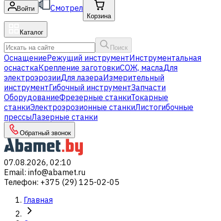
Смотрел
Войти
Корзина
Каталог
Поиск
Оснащение
Режущий инструмент
Инструментальная
оснастка
Крепление заготовки
СОЖ, масла
Для
электроэрозии
Для лазера
Измерительный
инструмент
Гибочный инструмент
Запчасти
Оборудование
Фрезерные станки
Токарные
станки
Электроэрозионные станки
Листогибочные
прессы
Лазерные станки
Обратный звонок
07.08.2026, 02:10
Email
:
info@abamet.ru
Телефон
:
+375 (29) 125-02-05
Главная