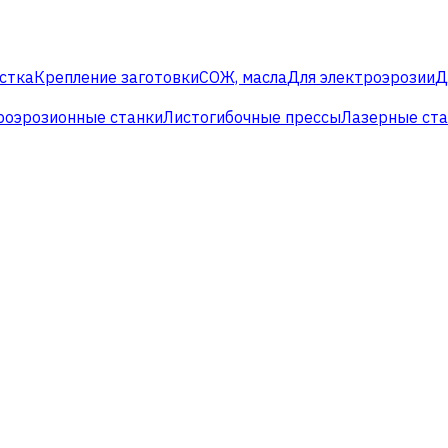
стка
Крепление заготовки
СОЖ, масла
Для электроэрозии
Д
роэрозионные станки
Листогибочные прессы
Лазерные ст