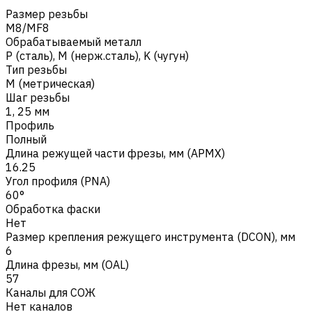
Размер резьбы
M8/MF8
Обрабатываемый металл
Р (сталь)
,
M (нерж.сталь)
,
K (чугун)
Тип резьбы
M (метрическая)
Шаг резьбы
1, 25 мм
Профиль
Полный
Длина режущей части фрезы, мм (APMX)
16.25
Угол профиля (PNA)
60°
Обработка фаски
Нет
Размер крепления режущего инструмента (DCON), мм
6
Длина фрезы, мм (OAL)
57
Каналы для СОЖ
Нет каналов