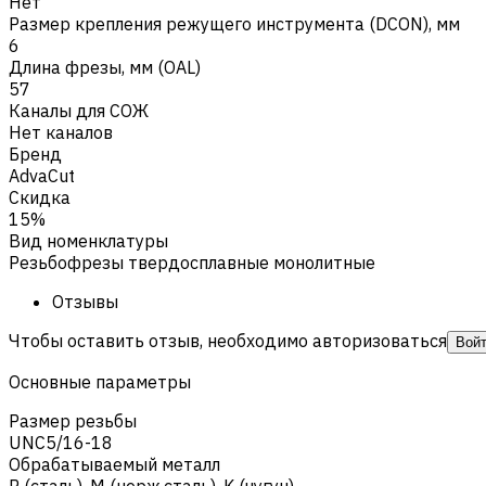
Нет
Размер крепления режущего инструмента (DCON), мм
6
Длина фрезы, мм (OAL)
57
Каналы для СОЖ
Нет каналов
Бренд
AdvaCut
Скидка
15%
Вид номенклатуры
Резьбофрезы твердосплавные монолитные
Отзывы
Чтобы оставить отзыв, необходимо авторизоваться
Вой
Основные параметры
Размер резьбы
UNC5/16-18
Обрабатываемый металл
Р (сталь)
,
M (нерж.сталь)
,
K (чугун)