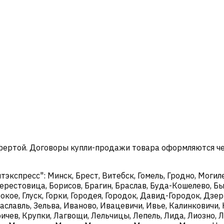
офертой. Договоры купли-продажи товара оформляются ч
кспресс": Минск, Брест, Витебск, Гомель, Гродно, Могиле
ерестовица, Борисов, Брагин, Браслав, Буда-Кошелево, Бы
окое, Глуск, Горки, Городея, Городок, Давид-Городок, Дз
аславль, Зельва, Иваново, Ивацевичи, Ивье, Калинковичи, 
чев, Крупки, Лагвощи, Лельчицы, Лепель, Лида, Лиозно, Л