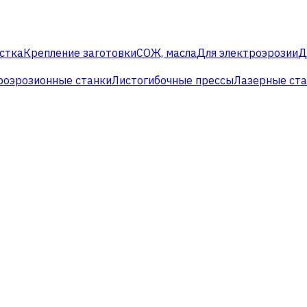
стка
Крепление заготовки
СОЖ, масла
Для электроэрозии
Д
роэрозионные станки
Листогибочные прессы
Лазерные ст