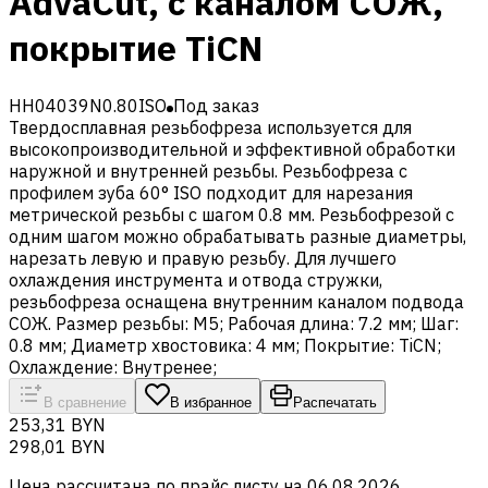
AdvaCut, с каналом СОЖ,
покрытие TiCN
HH04039N0.80ISO
Под заказ
Твердосплавная резьбофреза используется для
высокопроизводительной и эффективной обработки
наружной и внутренней резьбы. Резьбофреза с
профилем зуба 60° ISO подходит для нарезания
метрической резьбы с шагом 0.8 мм. Резьбофрезой с
одним шагом можно обрабатывать разные диаметры,
нарезать левую и правую резьбу. Для лучшего
охлаждения инструмента и отвода стружки,
резьбофреза оснащена внутренним каналом подвода
СОЖ. Размер резьбы: M5; Рабочая длина: 7.2 мм; Шаг:
0.8 мм; Диаметр хвостовика: 4 мм; Покрытие: TiCN;
Охлаждение: Внутренее;
В сравнение
В избранное
Распечатать
253,31 BYN
298,01 BYN
Цена рассчитана по прайс листу на
06.08.2026