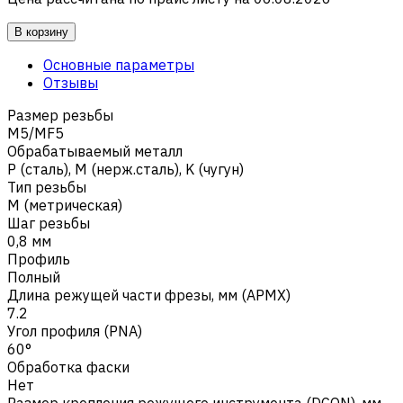
В корзину
Основные параметры
Отзывы
Размер резьбы
M5/MF5
Обрабатываемый металл
Р (сталь)
,
M (нерж.сталь)
,
K (чугун)
Тип резьбы
M (метрическая)
Шаг резьбы
0,8 мм
Профиль
Полный
Длина режущей части фрезы, мм (APMX)
7.2
Угол профиля (PNA)
60°
Обработка фаски
Нет
Размер крепления режущего инструмента (DCON), мм