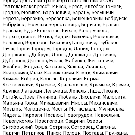
Города доставки транспортной компанией ООО
"Автолайтэкспресс": Минск, Брест, Витебск, Гомель,
Гродно, Могилев, Барановичи, Барань, Белыничи,
Береза, Березино, Березовка, Бешенковичи, Бобруйск,
Бобруйск , Большая Берестовица, Борисов, Брагин,
Браслав, Буда-Кошелево, Быхов, Валерьяново,
Верхнедвинск, Ветка, Видзы, Вилейка, Волковыск,
Воложин, Вороново, Высокое, Ганцевичи, Глубокое,
Глуск, Горки, Городея, Городок, Давид-Городок,
Дзержинск, Добруш, Довск, Докшицы, Дрогичин,
Дубровно, Дятлово, Ельск, Жабинка, Житковичи,
Жлобин , Жодино, Заславль, Зельва, Иваново,
Ивацевичи, Ивье, Калинковичи, Клецк, Климовичи,
Кличев, Кобрин, Копыль, Кореличи, Корма,
Костюковичи, Красное, Краснополье, Кремное, Кричев,
Крупки, Лагвощи, Лельчицы, Лепель, Лида, Лиозно,
Логойск, Лоев, Лунинец, Любань, Ляховичи, Малорита,
Марьина Горка, Микашевичи, Миоры, Михановичи,
Мозырь, Молодечно, Мосты, Мстиславль, Муляровка,
Мядель, Наровля, Несвиж, Новогрудок, Новоельня,
Новолукомль, Новополоцк, Озаричи, Озеры,
Октябрьский, Орша, Острино, Островец, Ошмяны,
Паричи, Петриков, Пинск, Полоцк, Поставы, Пружаны,