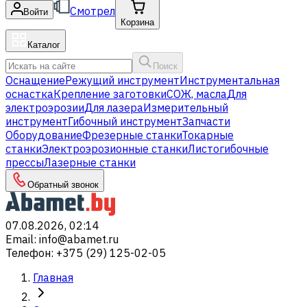
Смотрел
Войти
Корзина
Каталог
Поиск
Оснащение
Режущий инструмент
Инструментальная
оснастка
Крепление заготовки
СОЖ, масла
Для
электроэрозии
Для лазера
Измерительный
инструмент
Гибочный инструмент
Запчасти
Оборудование
Фрезерные станки
Токарные
станки
Электроэрозионные станки
Листогибочные
прессы
Лазерные станки
Обратный звонок
07.08.2026, 02:14
Email
:
info@abamet.ru
Телефон
:
+375 (29) 125-02-05
Главная