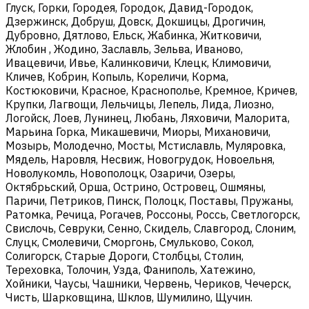
Глуск, Горки, Городея, Городок, Давид-Городок,
Дзержинск, Добруш, Довск, Докшицы, Дрогичин,
Дубровно, Дятлово, Ельск, Жабинка, Житковичи,
Жлобин , Жодино, Заславль, Зельва, Иваново,
Ивацевичи, Ивье, Калинковичи, Клецк, Климовичи,
Кличев, Кобрин, Копыль, Кореличи, Корма,
Костюковичи, Красное, Краснополье, Кремное, Кричев,
Крупки, Лагвощи, Лельчицы, Лепель, Лида, Лиозно,
Логойск, Лоев, Лунинец, Любань, Ляховичи, Малорита,
Марьина Горка, Микашевичи, Миоры, Михановичи,
Мозырь, Молодечно, Мосты, Мстиславль, Муляровка,
Мядель, Наровля, Несвиж, Новогрудок, Новоельня,
Новолукомль, Новополоцк, Озаричи, Озеры,
Октябрьский, Орша, Острино, Островец, Ошмяны,
Паричи, Петриков, Пинск, Полоцк, Поставы, Пружаны,
Ратомка, Речица, Рогачев, Россоны, Россь, Светлогорск,
Свислочь, Севруки, Сенно, Скидель, Славгород, Слоним,
Слуцк, Смолевичи, Сморгонь, Смульково, Сокол,
Солигорск, Старые Дороги, Столбцы, Столин,
Тереховка, Толочин, Узда, Фаниполь, Хатежино,
Хойники, Чаусы, Чашники, Червень, Чериков, Чечерск,
Чисть, Шарковщина, Шклов, Шумилино, Щучин.