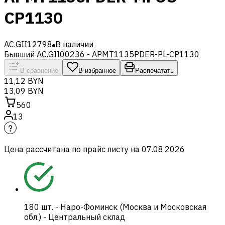
CP1130
AC.GII12798
В наличии
Бывший AC.GII00236 - APMT1135PDER-PL-CP1130
В сравнение
В избранное
Распечатать
11,12 BYN
13,09 BYN
560
13
Цена рассчитана по прайс листу на
07.08.2026
180
шт.
-
Наро-Фоминск (Москва и Московская
обл.) - Центральный склад