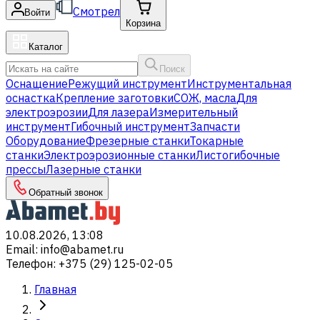
Смотрел
Войти
Корзина
Каталог
Поиск
Оснащение
Режущий инструмент
Инструментальная
оснастка
Крепление заготовки
СОЖ, масла
Для
электроэрозии
Для лазера
Измерительный
инструмент
Гибочный инструмент
Запчасти
Оборудование
Фрезерные станки
Токарные
станки
Электроэрозионные станки
Листогибочные
прессы
Лазерные станки
Обратный звонок
10.08.2026, 13:08
Email
:
info@abamet.ru
Телефон
:
+375 (29) 125-02-05
Главная