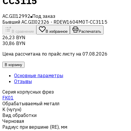
CC3115
AC.GII12992
Под заказ
Бывший AC.GII02326 - RDEW1604M0T-CC3115
В сравнение
В избранное
Распечатать
26,23 BYN
30,86 BYN
Цена рассчитана по прайс листу на
07.08.2026
В корзину
Основные параметры
Отзывы
Серия корпусных фрез
FK01
Обрабатываемый металл
K (чугун)
Вид обработки
Черновая
Радиус при вершине (RE), мм