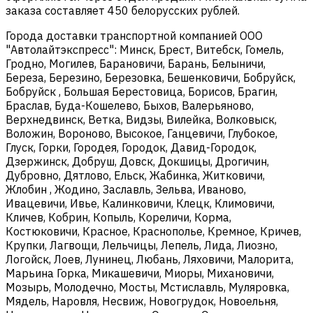
заказа составляет 450 белорусских рублей.
Города доставки транспортной компанией ООО
"Автолайтэкспресс": Минск, Брест, Витебск, Гомель,
Гродно, Могилев, Барановичи, Барань, Белыничи,
Береза, Березино, Березовка, Бешенковичи, Бобруйск,
Бобруйск , Большая Берестовица, Борисов, Брагин,
Браслав, Буда-Кошелево, Быхов, Валерьяново,
Верхнедвинск, Ветка, Видзы, Вилейка, Волковыск,
Воложин, Вороново, Высокое, Ганцевичи, Глубокое,
Глуск, Горки, Городея, Городок, Давид-Городок,
Дзержинск, Добруш, Довск, Докшицы, Дрогичин,
Дубровно, Дятлово, Ельск, Жабинка, Житковичи,
Жлобин , Жодино, Заславль, Зельва, Иваново,
Ивацевичи, Ивье, Калинковичи, Клецк, Климовичи,
Кличев, Кобрин, Копыль, Кореличи, Корма,
Костюковичи, Красное, Краснополье, Кремное, Кричев,
Крупки, Лагвощи, Лельчицы, Лепель, Лида, Лиозно,
Логойск, Лоев, Лунинец, Любань, Ляховичи, Малорита,
Марьина Горка, Микашевичи, Миоры, Михановичи,
Мозырь, Молодечно, Мосты, Мстиславль, Муляровка,
Мядель, Наровля, Несвиж, Новогрудок, Новоельня,