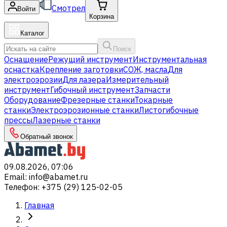
Смотрел
Войти
Корзина
Каталог
Поиск
Оснащение
Режущий инструмент
Инструментальная
оснастка
Крепление заготовки
СОЖ, масла
Для
электроэрозии
Для лазера
Измерительный
инструмент
Гибочный инструмент
Запчасти
Оборудование
Фрезерные станки
Токарные
станки
Электроэрозионные станки
Листогибочные
прессы
Лазерные станки
Обратный звонок
09.08.2026, 07:06
Email
:
info@abamet.ru
Телефон
:
+375 (29) 125-02-05
Главная