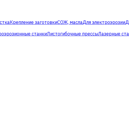
стка
Крепление заготовки
СОЖ, масла
Для электроэрозии
Д
роэрозионные станки
Листогибочные прессы
Лазерные ст