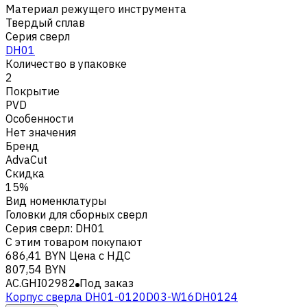
Материал режущего инструмента
Твердый сплав
Серия сверл
DH01
Количество в упаковке
2
Покрытие
PVD
Особенности
Нет значения
Бренд
AdvaCut
Скидка
15%
Вид номенклатуры
Головки для сборных сверл
Серия сверл
:
DH01
С этим товаром покупают
686,41 BYN
Цена с НДС
807,54 BYN
AC.GHI02982
Под заказ
Корпус сверла DH01-0120D03-W16DH0124