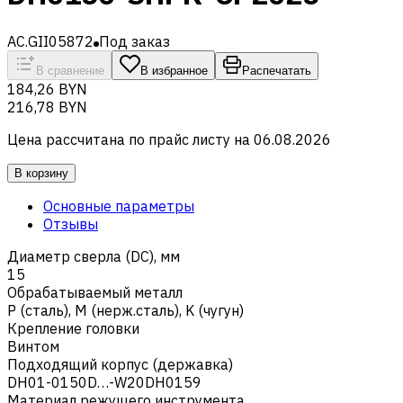
AC.GII05872
Под заказ
В сравнение
В избранное
Распечатать
184,26 BYN
216,78 BYN
Цена рассчитана по прайс листу на
06.08.2026
В корзину
Основные параметры
Отзывы
Диаметр сверла (DC), мм
15
Обрабатываемый металл
Р (сталь)
,
M (нерж.сталь)
,
K (чугун)
Крепление головки
Винтом
Подходящий корпус (державка)
DH01-0150D…-W20DH0159
Материал режущего инструмента