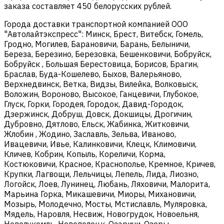
заказа составляет 450 белорусских рублей.
Города доставки транспортной компанией ООО
"Автолайтэкспресс": Минск, Брест, Витебск, Гомель,
Гродно, Могилев, Барановичи, Барань, Белыничи,
Береза, Березино, Березовка, Бешенковичи, Бобруйск,
Бобруйск , Большая Берестовица, Борисов, Брагин,
Браслав, Буда-Кошелево, Быхов, Валерьяново,
Верхнедвинск, Ветка, Видзы, Вилейка, Волковыск,
Воложин, Вороново, Высокое, Ганцевичи, Глубокое,
Глуск, Горки, Городея, Городок, Давид-Городок,
Дзержинск, Добруш, Довск, Докшицы, Дрогичин,
Дубровно, Дятлово, Ельск, Жабинка, Житковичи,
Жлобин , Жодино, Заславль, Зельва, Иваново,
Ивацевичи, Ивье, Калинковичи, Клецк, Климовичи,
Кличев, Кобрин, Копыль, Кореличи, Корма,
Костюковичи, Красное, Краснополье, Кремное, Кричев,
Крупки, Лагвощи, Лельчицы, Лепель, Лида, Лиозно,
Логойск, Лоев, Лунинец, Любань, Ляховичи, Малорита,
Марьина Горка, Микашевичи, Миоры, Михановичи,
Мозырь, Молодечно, Мосты, Мстиславль, Муляровка,
Мядель, Наровля, Несвиж, Новогрудок, Новоельня,
Новолукомль, Новополоцк, Озаричи, Озеры,