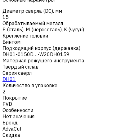
Диаметр сверла (DC), мм
15
Обрабатываемый металл
Р (сталь)
,
M (нерж.сталь)
,
K (чугун)
Крепление головки
Винтом
Подходящий корпус (державка)
DH01-0150D…-W20DH0159
Материал режущего инструмента
Твердый сплав
Серия сверл
DH01
Количество в упаковке
2
Покрытие
PVD
Особенности
Нет значения
Бренд
AdvaCut
Скидка