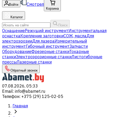
Смотрел
Войти
Корзина
Каталог
Поиск
Оснащение
Режущий инструмент
Инструментальная
оснастка
Крепление заготовки
СОЖ, масла
Для
электроэрозии
Для лазера
Измерительный
инструмент
Гибочный инструмент
Запчасти
Оборудование
Фрезерные станки
Токарные
станки
Электроэрозионные станки
Листогибочные
прессы
Лазерные станки
Обратный звонок
07.08.2026, 05:33
Email
:
info@abamet.ru
Телефон
:
+375 (29) 125-02-05
Главная