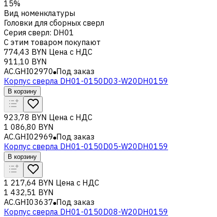
15%
Вид номенклатуры
Головки для сборных сверл
Серия сверл
:
DH01
С этим товаром покупают
774,43 BYN
Цена с НДС
911,10 BYN
AC.GHI02970
Под заказ
Корпус сверла DH01-0150D03-W20DH0159
В корзину
923,78 BYN
Цена с НДС
1 086,80 BYN
AC.GHI02969
Под заказ
Корпус сверла DH01-0150D05-W20DH0159
В корзину
1 217,64 BYN
Цена с НДС
1 432,51 BYN
AC.GHI03637
Под заказ
Корпус сверла DH01-0150D08-W20DH0159