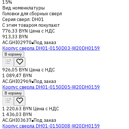
15%
Вид номенклатуры
Головки для сборных сверл
Серия сверл
:
DH01
С этим товаром покупают
776,33 BYN
Цена с НДС
913,33 BYN
AC.GHI02970
Под заказ
Корпус сверла DH01-0150D03-W20DH0159
В корзину
926,05 BYN
Цена с НДС
1 089,47 BYN
AC.GHI02969
Под заказ
Корпус сверла DH01-0150D05-W20DH0159
В корзину
1 220,63 BYN
Цена с НДС
1 436,03 BYN
AC.GHI03637
Под заказ
Корпус сверла DH01-0150D08-W20DH0159