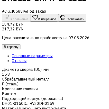
AC.GII05889
Под заказ
В сравнение
В избранное
Распечатать
184,72 BYN
217,32 BYN
Цена рассчитана по прайс листу на
07.08.2026
В корзину
Основные параметры
Отзывы
Диаметр сверла (DC), мм
15.8
Обрабатываемый металл
Р (сталь)
Крепление головки
Винтом
Подходящий корпус (державка)
DH01-0150D…-W20DH0159
Материал режущего инструмента