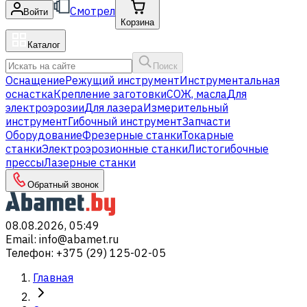
Смотрел
Войти
Корзина
Каталог
Поиск
Оснащение
Режущий инструмент
Инструментальная
оснастка
Крепление заготовки
СОЖ, масла
Для
электроэрозии
Для лазера
Измерительный
инструмент
Гибочный инструмент
Запчасти
Оборудование
Фрезерные станки
Токарные
станки
Электроэрозионные станки
Листогибочные
прессы
Лазерные станки
Обратный звонок
08.08.2026, 05:49
Email
:
info@abamet.ru
Телефон
:
+375 (29) 125-02-05
Главная