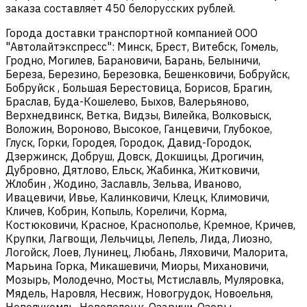
заказа составляет 450 белорусских рублей.
Города доставки транспортной компанией ООО
"Автолайтэкспресс": Минск, Брест, Витебск, Гомель,
Гродно, Могилев, Барановичи, Барань, Белыничи,
Береза, Березино, Березовка, Бешенковичи, Бобруйск,
Бобруйск , Большая Берестовица, Борисов, Брагин,
Браслав, Буда-Кошелево, Быхов, Валерьяново,
Верхнедвинск, Ветка, Видзы, Вилейка, Волковыск,
Воложин, Вороново, Высокое, Ганцевичи, Глубокое,
Глуск, Горки, Городея, Городок, Давид-Городок,
Дзержинск, Добруш, Довск, Докшицы, Дрогичин,
Дубровно, Дятлово, Ельск, Жабинка, Житковичи,
Жлобин , Жодино, Заславль, Зельва, Иваново,
Ивацевичи, Ивье, Калинковичи, Клецк, Климовичи,
Кличев, Кобрин, Копыль, Кореличи, Корма,
Костюковичи, Красное, Краснополье, Кремное, Кричев,
Крупки, Лагвощи, Лельчицы, Лепель, Лида, Лиозно,
Логойск, Лоев, Лунинец, Любань, Ляховичи, Малорита,
Марьина Горка, Микашевичи, Миоры, Михановичи,
Мозырь, Молодечно, Мосты, Мстиславль, Муляровка,
Мядель, Наровля, Несвиж, Новогрудок, Новоельня,
Новолукомль, Новополоцк, Озаричи, Озеры,