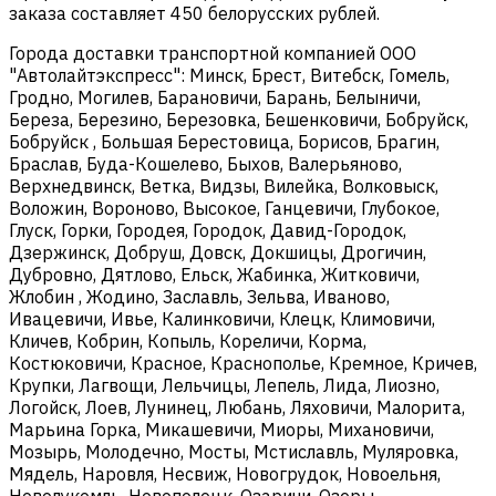
заказа составляет 450 белорусских рублей.
Города доставки транспортной компанией ООО
"Автолайтэкспресс": Минск, Брест, Витебск, Гомель,
Гродно, Могилев, Барановичи, Барань, Белыничи,
Береза, Березино, Березовка, Бешенковичи, Бобруйск,
Бобруйск , Большая Берестовица, Борисов, Брагин,
Браслав, Буда-Кошелево, Быхов, Валерьяново,
Верхнедвинск, Ветка, Видзы, Вилейка, Волковыск,
Воложин, Вороново, Высокое, Ганцевичи, Глубокое,
Глуск, Горки, Городея, Городок, Давид-Городок,
Дзержинск, Добруш, Довск, Докшицы, Дрогичин,
Дубровно, Дятлово, Ельск, Жабинка, Житковичи,
Жлобин , Жодино, Заславль, Зельва, Иваново,
Ивацевичи, Ивье, Калинковичи, Клецк, Климовичи,
Кличев, Кобрин, Копыль, Кореличи, Корма,
Костюковичи, Красное, Краснополье, Кремное, Кричев,
Крупки, Лагвощи, Лельчицы, Лепель, Лида, Лиозно,
Логойск, Лоев, Лунинец, Любань, Ляховичи, Малорита,
Марьина Горка, Микашевичи, Миоры, Михановичи,
Мозырь, Молодечно, Мосты, Мстиславль, Муляровка,
Мядель, Наровля, Несвиж, Новогрудок, Новоельня,
Новолукомль, Новополоцк, Озаричи, Озеры,