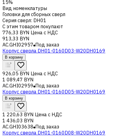
15%
Вид номенклатуры
Головки для сборных сверл
Серия сверл
:
DH01
С этим товаром покупают
776,33 BYN
Цена с НДС
913,33 BYN
AC.GHI02957
Под заказ
Корпус сверла DH01-0160D03-W20DH0169
В корзину
926,05 BYN
Цена с НДС
1 089,47 BYN
AC.GHI02959
Под заказ
Корпус сверла DH01-0160D05-W20DH0169
В корзину
1 220,63 BYN
Цена с НДС
1 436,03 BYN
AC.GHI03638
Под заказ
Корпус сверла DH01-0160D08-W20DH0169