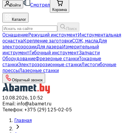
Смотрел
Войти
Корзина
Каталог
Поиск
Оснащение
Режущий инструмент
Инструментальная
оснастка
Крепление заготовки
СОЖ, масла
Для
электроэрозии
Для лазера
Измерительный
инструмент
Гибочный инструмент
Запчасти
Оборудование
Фрезерные станки
Токарные
станки
Электроэрозионные станки
Листогибочные
прессы
Лазерные станки
Обратный звонок
10.08.2026, 10:52
Email
:
info@abamet.ru
Телефон
:
+375 (29) 125-02-05
Главная