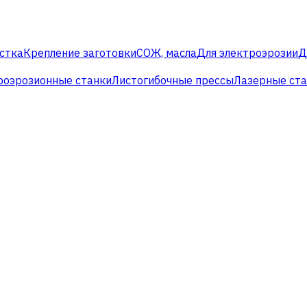
стка
Крепление заготовки
СОЖ, масла
Для электроэрозии
Д
роэрозионные станки
Листогибочные прессы
Лазерные ст