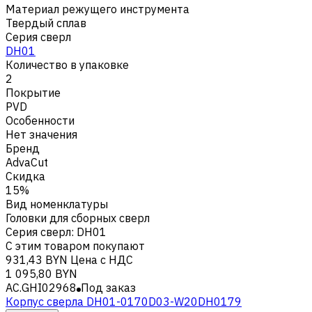
Материал режущего инструмента
Твердый сплав
Серия сверл
DH01
Количество в упаковке
2
Покрытие
PVD
Особенности
Нет значения
Бренд
AdvaCut
Скидка
15%
Вид номенклатуры
Головки для сборных сверл
Серия сверл
:
DH01
С этим товаром покупают
931,43 BYN
Цена с НДС
1 095,80 BYN
AC.GHI02968
Под заказ
Корпус сверла DH01-0170D03-W20DH0179