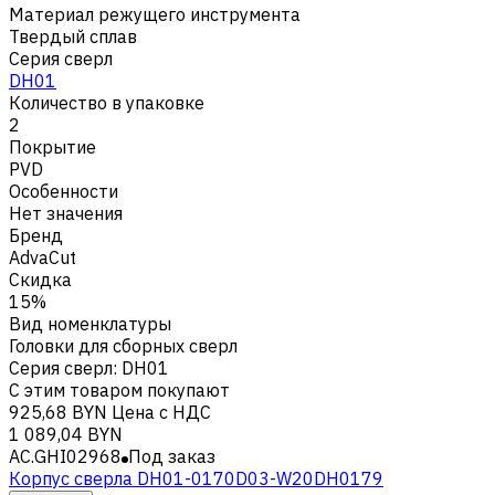
Материал режущего инструмента
Твердый сплав
Серия сверл
DH01
Количество в упаковке
2
Покрытие
PVD
Особенности
Нет значения
Бренд
AdvaCut
Скидка
15%
Вид номенклатуры
Головки для сборных сверл
Серия сверл
:
DH01
С этим товаром покупают
925,68 BYN
Цена с НДС
1 089,04 BYN
AC.GHI02968
Под заказ
Корпус сверла DH01-0170D03-W20DH0179