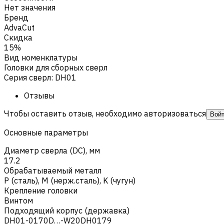
Нет значения
Бренд
AdvaCut
Скидка
15%
Вид номенклатуры
Головки для сборных сверл
Серия сверл
:
DH01
Отзывы
Чтобы оставить отзыв, необходимо авторизоваться
Вой
Основные параметры
Диаметр сверла (DC), мм
17.2
Обрабатываемый металл
Р (сталь)
,
M (нерж.сталь)
,
K (чугун)
Крепление головки
Винтом
Подходящий корпус (державка)
DH01-0170D…-W20DH0179