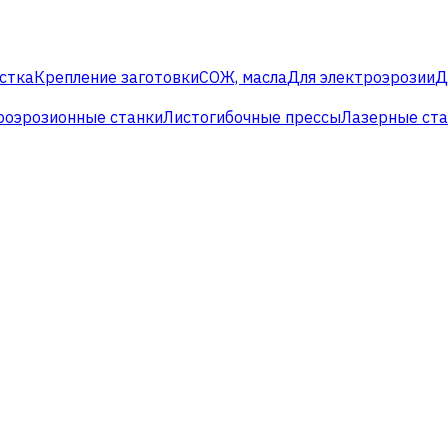
стка
Крепление заготовки
СОЖ, масла
Для электроэрозии
Д
роэрозионные станки
Листогибочные прессы
Лазерные ст