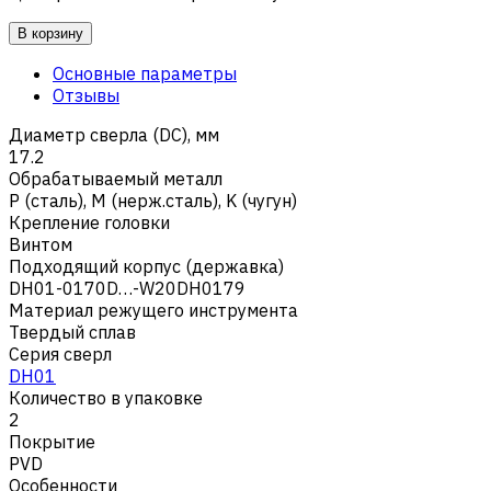
В корзину
Основные параметры
Отзывы
Диаметр сверла (DC), мм
17.2
Обрабатываемый металл
Р (сталь)
,
M (нерж.сталь)
,
K (чугун)
Крепление головки
Винтом
Подходящий корпус (державка)
DH01-0170D…-W20DH0179
Материал режущего инструмента
Твердый сплав
Серия сверл
DH01
Количество в упаковке
2
Покрытие
PVD
Особенности