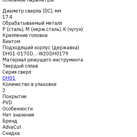
Диаметр сверла (DC), мм
17.4
Обрабатываемый металл
Р (сталь)
,
M (нерж.сталь)
,
K (чугун)
Крепление головки
Винтом
Подходящий корпус (державка)
DH01-0170D…-W20DH0179
Материал режущего инструмента
Твердый сплав
Серия сверл
DH01
Количество в упаковке
2
Покрытие
PVD
Особенности
Нет значения
Бренд
AdvaCut
Скидка