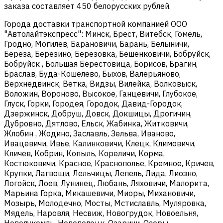
заказа составляет 450 белорусских рублей.
Города доставки транспортной компанией ООО
"Автолайтэкспресс": Минск, Брест, Витебск, Гомель,
Гродно, Могилев, Барановичи, Барань, Белыничи,
Береза, Березино, Березовка, Бешенковичи, Бобруйск,
Бобруйск , Большая Берестовица, Борисов, Брагин,
Браслав, Буда-Кошелево, Быхов, Валерьяново,
Верхнедвинск, Ветка, Видзы, Вилейка, Волковыск,
Воложин, Вороново, Высокое, Ганцевичи, Глубокое,
Глуск, Горки, Городея, Городок, Давид-Городок,
Дзержинск, Добруш, Довск, Докшицы, Дрогичин,
Дубровно, Дятлово, Ельск, Жабинка, Житковичи,
Жлобин , Жодино, Заславль, Зельва, Иваново,
Ивацевичи, Ивье, Калинковичи, Клецк, Климовичи,
Кличев, Кобрин, Копыль, Кореличи, Корма,
Костюковичи, Красное, Краснополье, Кремное, Кричев,
Крупки, Лагвощи, Лельчицы, Лепель, Лида, Лиозно,
Логойск, Лоев, Лунинец, Любань, Ляховичи, Малорита,
Марьина Горка, Микашевичи, Миоры, Михановичи,
Мозырь, Молодечно, Мосты, Мстиславль, Муляровка,
Мядель, Наровля, Несвиж, Новогрудок, Новоельня,
Новолукомль, Новополоцк, Озаричи, Озеры,