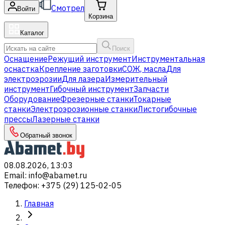
Смотрел
Войти
Корзина
Каталог
Поиск
Оснащение
Режущий инструмент
Инструментальная
оснастка
Крепление заготовки
СОЖ, масла
Для
электроэрозии
Для лазера
Измерительный
инструмент
Гибочный инструмент
Запчасти
Оборудование
Фрезерные станки
Токарные
станки
Электроэрозионные станки
Листогибочные
прессы
Лазерные станки
Обратный звонок
08.08.2026, 13:03
Email
:
info@abamet.ru
Телефон
:
+375 (29) 125-02-05
Главная