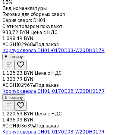
15%
Вид номенклатуры
Головки для сборных сверл
Серия сверл
:
DH01
С этим товаром покупают
933,72 BYN
Цена с НДС
1 098,49 BYN
AC.GHI02968
Под заказ
Корпус сверла DH01-0170D03-W20DH0179
В корзину
1 125,23 BYN
Цена с НДС
1 323,79 BYN
AC.GHI02967
Под заказ
Корпус сверла DH01-0170D05-W20DH0179
В корзину
1 220,63 BYN
Цена с НДС
1 436,03 BYN
AC.GHI03639
Под заказ
Корпус сверла DH01-0170D08-W20DH0179