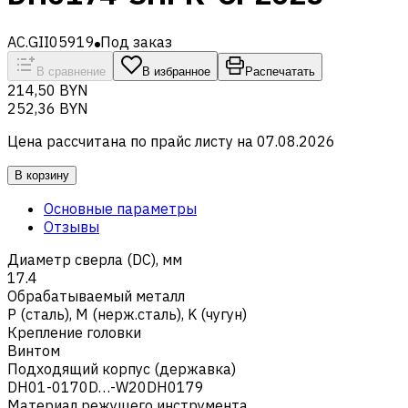
AC.GII05919
Под заказ
В сравнение
В избранное
Распечатать
214,50 BYN
252,36 BYN
Цена рассчитана по прайс листу на
07.08.2026
В корзину
Основные параметры
Отзывы
Диаметр сверла (DC), мм
17.4
Обрабатываемый металл
Р (сталь)
,
M (нерж.сталь)
,
K (чугун)
Крепление головки
Винтом
Подходящий корпус (державка)
DH01-0170D…-W20DH0179
Материал режущего инструмента