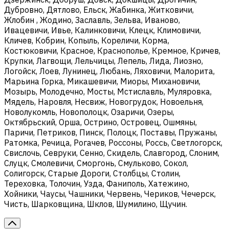
Дубровно, Дятлово, Ельск, Жабинка, Житковичи,
Жлобин , Жодино, Заславль, Зельва, Иваново,
Ивацевичи, Ивье, Калинковичи, Клецк, Климовичи,
Кличев, Кобрин, Копыль, Кореличи, Корма,
Костюковичи, Красное, Краснополье, Кремное, Кричев,
Крупки, Лагвощи, Лельчицы, Лепель, Лида, Лиозно,
Логойск, Лоев, Лунинец, Любань, Ляховичи, Малорита,
Марьина Горка, Микашевичи, Миоры, Михановичи,
Мозырь, Молодечно, Мосты, Мстиславль, Муляровка,
Мядель, Наровля, Несвиж, Новогрудок, Новоельня,
Новолукомль, Новополоцк, Озаричи, Озеры,
Октябрьский, Орша, Острино, Островец, Ошмяны,
Паричи, Петриков, Пинск, Полоцк, Поставы, Пружаны,
Ратомка, Речица, Рогачев, Россоны, Россь, Светлогорск,
Свислочь, Севруки, Сенно, Скидель, Славгород, Слоним,
Слуцк, Смолевичи, Сморгонь, Смульково, Сокол,
Солигорск, Старые Дороги, Столбцы, Столин,
Тереховка, Толочин, Узда, Фаниполь, Хатежино,
Хойники, Чаусы, Чашники, Червень, Чериков, Чечерск,
Чисть, Шарковщина, Шклов, Шумилино, Щучин.