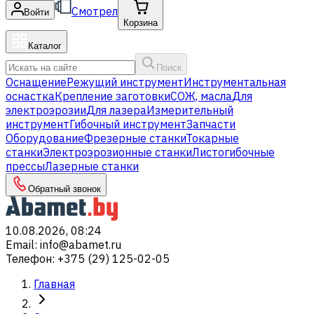
Смотрел
Войти
Корзина
Каталог
Поиск
Оснащение
Режущий инструмент
Инструментальная
оснастка
Крепление заготовки
СОЖ, масла
Для
электроэрозии
Для лазера
Измерительный
инструмент
Гибочный инструмент
Запчасти
Оборудование
Фрезерные станки
Токарные
станки
Электроэрозионные станки
Листогибочные
прессы
Лазерные станки
Обратный звонок
10.08.2026, 08:24
Email
:
info@abamet.ru
Телефон
:
+375 (29) 125-02-05
Главная