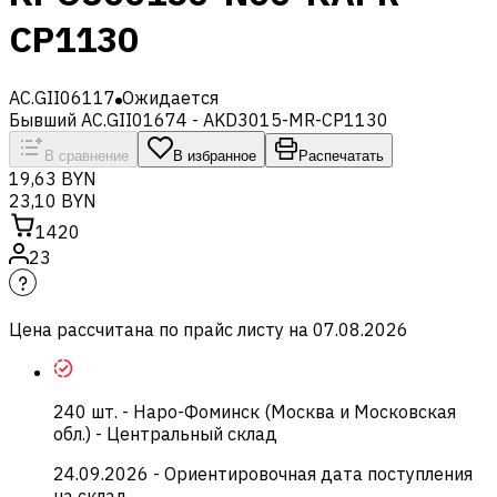
CP1130
AC.GII06117
Ожидается
Бывший AC.GII01674 - AKD3015-MR-CP1130
В сравнение
В избранное
Распечатать
19,63 BYN
23,10 BYN
1420
23
Цена рассчитана по прайс листу на
07.08.2026
240
шт.
-
Наро-Фоминск (Москва и Московская
обл.) - Центральный склад
24.09.2026
- Ориентировочная дата поступления
на склад