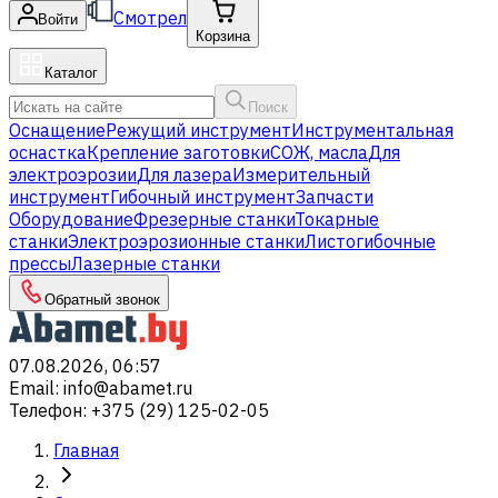
Смотрел
Войти
Корзина
Каталог
Поиск
Оснащение
Режущий инструмент
Инструментальная
оснастка
Крепление заготовки
СОЖ, масла
Для
электроэрозии
Для лазера
Измерительный
инструмент
Гибочный инструмент
Запчасти
Оборудование
Фрезерные станки
Токарные
станки
Электроэрозионные станки
Листогибочные
прессы
Лазерные станки
Обратный звонок
07.08.2026, 06:57
Email
:
info@abamet.ru
Телефон
:
+375 (29) 125-02-05
Главная