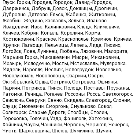
Глуск, Горки, Городея, Городок, Давид-Городок,
Дзержинск, Добруш, Довск, Докшицы, Дрогичин,
Дубровно, Дятлово, Ельск, Жабинка, Житковичи,
Жлобин , Жодино, Заславль, Зельва, Иваново,
Ивацевичи, Ивье, Калинковичи, Клецк, Климовичи,
Кличев, Кобрин, Копыль, Кореличи, Корма,
Костюковичи, Красное, Краснополье, Кремное, Кричев,
Крупки, Лагвощи, Лельчицы, Лепель, Лида, Лиозно,
Логойск, Лоев, Лунинец, Любань, Ляховичи, Малорита,
Марьина Горка, Микашевичи, Миоры, Михановичи,
Мозырь, Молодечно, Мосты, Мстиславль, Муляровка,
Мядель, Наровля, Несвиж, Новогрудок, Новоельня,
Новолукомль, Новополоцк, Озаричи, Озеры,
Октябрьский, Орша, Острино, Островец, Ошмяны,
Паричи, Петриков, Пинск, Полоцк, Поставы, Пружаны,
Ратомка, Речица, Рогачев, Россоны, Россь, Светлогорск,
Свислочь, Севруки, Сенно, Скидель, Славгород, Слоним,
Слуцк, Смолевичи, Сморгонь, Смульково, Сокол,
Солигорск, Старые Дороги, Столбцы, Столин,
Тереховка, Толочин, Узда, Фаниполь, Хатежино,
Хойники, Чаусы, Чашники, Червень, Чериков, Чечерск,
Чисть, Шарковщина, Шклов, Шумилино, Щучин.