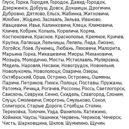
Глуск, Горки, Городея, Городок, Давид-Городок,
Дзержинск, Добруш, Довск, Докшицы, Дрогичин,
Дубровно, Дятлово, Ельск, Жабинка, Житковичи,
Жлобин , Жодино, Заславль, Зельва, Иваново,
Ивацевичи, Ивье, Калинковичи, Клецк, Климовичи,
Кличев, Кобрин, Копыль, Кореличи, Корма,
Костюковичи, Красное, Краснополье, Кремное, Кричев,
Крупки, Лагвощи, Лельчицы, Лепель, Лида, Лиозно,
Логойск, Лоев, Лунинец, Любань, Ляховичи, Малорита,
Марьина Горка, Микашевичи, Миоры, Михановичи,
Мозырь, Молодечно, Мосты, Мстиславль, Муляровка,
Мядель, Наровля, Несвиж, Новогрудок, Новоельня,
Новолукомль, Новополоцк, Озаричи, Озеры,
Октябрьский, Орша, Острино, Островец, Ошмяны,
Паричи, Петриков, Пинск, Полоцк, Поставы, Пружаны,
Ратомка, Речица, Рогачев, Россоны, Россь, Светлогорск,
Свислочь, Севруки, Сенно, Скидель, Славгород, Слоним,
Слуцк, Смолевичи, Сморгонь, Смульково, Сокол,
Солигорск, Старые Дороги, Столбцы, Столин,
Тереховка, Толочин, Узда, Фаниполь, Хатежино,
Хойники, Чаусы, Чашники, Червень, Чериков, Чечерск,
Чисть, Шарковщина, Шклов, Шумилино, Щучин.