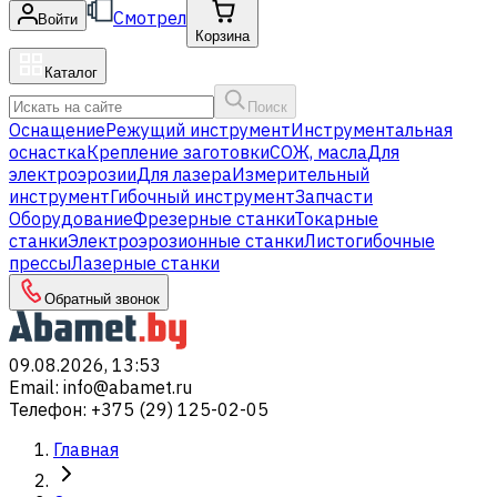
Смотрел
Войти
Корзина
Каталог
Поиск
Оснащение
Режущий инструмент
Инструментальная
оснастка
Крепление заготовки
СОЖ, масла
Для
электроэрозии
Для лазера
Измерительный
инструмент
Гибочный инструмент
Запчасти
Оборудование
Фрезерные станки
Токарные
станки
Электроэрозионные станки
Листогибочные
прессы
Лазерные станки
Обратный звонок
09.08.2026, 13:53
Email
:
info@abamet.ru
Телефон
:
+375 (29) 125-02-05
Главная