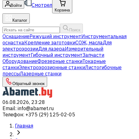
Смотрел
Войти
Корзина
Каталог
Поиск
Оснащение
Режущий инструмент
Инструментальная
оснастка
Крепление заготовки
СОЖ, масла
Для
электроэрозии
Для лазера
Измерительный
инструмент
Гибочный инструмент
Запчасти
Оборудование
Фрезерные станки
Токарные
станки
Электроэрозионные станки
Листогибочные
прессы
Лазерные станки
Обратный звонок
06.08.2026, 23:28
Email
:
info@abamet.ru
Телефон
:
+375 (29) 125-02-05
Главная