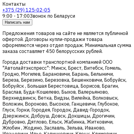
Контакты
+375 (29) 125-02-05
9:00 - 17:00
Звонок по Беларуси
Написать нам
Предложения товаров на сайте не является публичной
офертой. Договоры купли-продажи товара
оформляются через отдел продаж. Минимальная сумма
заказа составляет 450 белорусских рублей.
Города доставки транспортной компанией ООО
"Автолайтэкспресс": Минск, Брест, Витебск, Гомель,
Гродно, Могилев, Барановичи, Барань, Белыничи,
Береза, Березино, Березовка, Бешенковичи, Бобруйск,
Бобруйск , Большая Берестовица, Борисов, Брагин,
Браслав, Буда-Кошелево, Быхов, Валерьяново,
Верхнедвинск, Ветка, Видзы, Вилейка, Волковыск,
Воложин, Вороново, Высокое, Ганцевичи, Глубокое,
Глуск, Горки, Городея, Городок, Давид-Городок,
Дзержинск, Добруш, Довск, Докшицы, Дрогичин,
Дубровно, Дятлово, Ельск, Жабинка, Житковичи,
Жлобин , Жодино, Заславль, Зельва, Иваново,
Ивацевичи, Ивье, Калинковичи, Клецк, Климовичи,