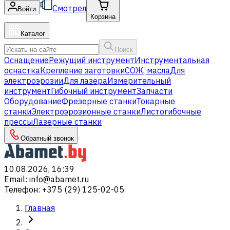
Смотрел
Войти
Корзина
Каталог
Поиск
Оснащение
Режущий инструмент
Инструментальная
оснастка
Крепление заготовки
СОЖ, масла
Для
электроэрозии
Для лазера
Измерительный
инструмент
Гибочный инструмент
Запчасти
Оборудование
Фрезерные станки
Токарные
станки
Электроэрозионные станки
Листогибочные
прессы
Лазерные станки
Обратный звонок
10.08.2026, 16:39
Email
:
info@abamet.ru
Телефон
:
+375 (29) 125-02-05
Главная