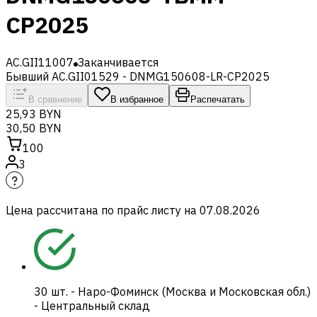
CP2025
AC.GII11007
Заканчивается
Бывший AC.GII01529 - DNMG150608-LR-CP2025
В сравнение
В избранное
Распечатать
25,93 BYN
30,50 BYN
100
3
Цена рассчитана по прайс листу на
07.08.2026
30
шт.
-
Наро-Фоминск (Москва и Московская обл.)
- Центральный склад