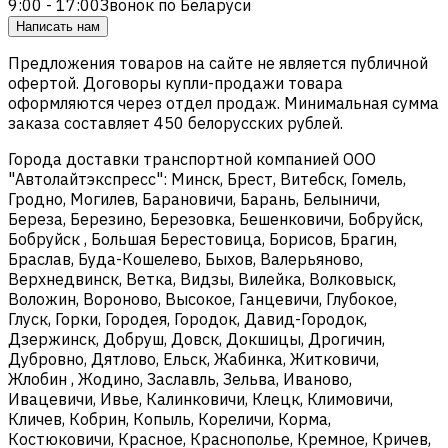
9:00 - 17:00
Звонок по Беларуси
Написать нам
Предложения товаров на сайте не является публичной
офертой. Договоры купли-продажи товара
оформляются через отдел продаж. Минимальная сумма
заказа составляет 450 белорусских рублей.
Города доставки транспортной компанией ООО
"Автолайтэкспресс": Минск, Брест, Витебск, Гомель,
Гродно, Могилев, Барановичи, Барань, Белыничи,
Береза, Березино, Березовка, Бешенковичи, Бобруйск,
Бобруйск , Большая Берестовица, Борисов, Брагин,
Браслав, Буда-Кошелево, Быхов, Валерьяново,
Верхнедвинск, Ветка, Видзы, Вилейка, Волковыск,
Воложин, Вороново, Высокое, Ганцевичи, Глубокое,
Глуск, Горки, Городея, Городок, Давид-Городок,
Дзержинск, Добруш, Довск, Докшицы, Дрогичин,
Дубровно, Дятлово, Ельск, Жабинка, Житковичи,
Жлобин , Жодино, Заславль, Зельва, Иваново,
Ивацевичи, Ивье, Калинковичи, Клецк, Климовичи,
Кличев, Кобрин, Копыль, Кореличи, Корма,
Костюковичи, Красное, Краснополье, Кремное, Кричев,