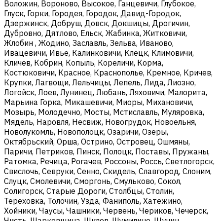
Воложин, Вороново, Высокое, Ганцевичи, Глубокое,
Глуск, Горки, Городея, Городок, Давид-Городок,
Дзержинск, Добруш, Довск, Докшицы, Дрогичин,
Дубровно, Дятлово, Ельск, Жабинка, Житковичи,
Жлобин , Жодино, Заславль, Зельва, Иваново,
Ивацевичи, Ивье, Калинковичи, Клецк, Климовичи,
Кличев, Кобрин, Копыль, Кореличи, Корма,
Костюковичи, Красное, Краснополье, Кремное, Кричев,
Крупки, Лагвощи, Лельчицы, Лепель, Лида, Лиозно,
Логойск, Лоев, Лунинец, Любань, Ляховичи, Малорита,
Марьина Горка, Микашевичи, Миоры, Михановичи,
Мозырь, Молодечно, Мосты, Мстиславль, Муляровка,
Мядель, Наровля, Несвиж, Новогрудок, Новоельня,
Новолукомль, Новополоцк, Озаричи, Озеры,
Октябрьский, Орша, Острино, Островец, Ошмяны,
Паричи, Петриков, Пинск, Полоцк, Поставы, Пружаны,
Ратомка, Речица, Рогачев, Россоны, Россь, Светлогорск,
Свислочь, Севруки, Сенно, Скидель, Славгород, Слоним,
Слуцк, Смолевичи, Сморгонь, Смульково, Сокол,
Солигорск, Старые Дороги, Столбцы, Столин,
Тереховка, Толочин, Узда, Фаниполь, Хатежино,
Хойники, Чаусы, Чашники, Червень, Чериков, Чечерск,
Чисть, Шарковщина, Шклов, Шумилино, Щучин.