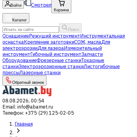
Смотрел
Войти
Корзина
Каталог
Поиск
Оснащение
Режущий инструмент
Инструментальная
оснастка
Крепление заготовки
СОЖ, масла
Для
электроэрозии
Для лазера
Измерительный
инструмент
Гибочный инструмент
Запчасти
Оборудование
Фрезерные станки
Токарные
станки
Электроэрозионные станки
Листогибочные
прессы
Лазерные станки
Обратный звонок
08.08.2026, 00:54
Email
:
info@abamet.ru
Телефон
:
+375 (29) 125-02-05
Главная