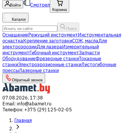
Смотрел
Войти
Корзина
Каталог
Поиск
Оснащение
Режущий инструмент
Инструментальная
оснастка
Крепление заготовки
СОЖ, масла
Для
электроэрозии
Для лазера
Измерительный
инструмент
Гибочный инструмент
Запчасти
Оборудование
Фрезерные станки
Токарные
станки
Электроэрозионные станки
Листогибочные
прессы
Лазерные станки
Обратный звонок
07.08.2026, 17:38
Email
:
info@abamet.ru
Телефон
:
+375 (29) 125-02-05
Главная