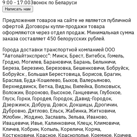
9:00 - 17:00
Звонок по Беларуси
Написать нам
Предложения товаров на сайте не является публичной
офертой. Договоры купли-продажи товара
оформляются через отдел продаж. Минимальная сумма
заказа составляет 450 белорусских рублей.
Города доставки транспортной компанией ООО
"Автолайтэкспресс": Минск, Брест, Витебск, Гомель,
Гродно, Могилев, Барановичи, Барань, Белыничи,
Береза, Березино, Березовка, Бешенковичи, Бобруйск,
Бобруйск , Большая Берестовица, Борисов, Брагин,
Браслав, Буда-Кошелево, Быхов, Валерьяново,
Верхнедвинск, Ветка, Видзы, Вилейка, Волковыск,
Воложин, Вороново, Высокое, Ганцевичи, Глубокое,
Глуск, Горки, Городея, Городок, Давид-Городок,
Дзержинск, Добруш, Довск, Докшицы, Дрогичин,
Дубровно, Дятлово, Ельск, Жабинка, Житковичи,
Жлобин , Жодино, Заславль, Зельва, Иваново,
Ивацевичи, Ивье, Калинковичи, Клецк, Климовичи,
Кличев, Кобрин, Копыль, Кореличи, Корма,
Костюковичи, Красное, Краснополье, Кремное, Кричев,