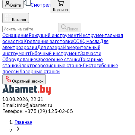
Смотрел
Войти
Корзина
Каталог
Поиск
Оснащение
Режущий инструмент
Инструментальная
оснастка
Крепление заготовки
СОЖ, масла
Для
электроэрозии
Для лазера
Измерительный
инструмент
Гибочный инструмент
Запчасти
Оборудование
Фрезерные станки
Токарные
станки
Электроэрозионные станки
Листогибочные
прессы
Лазерные станки
Обратный звонок
10.08.2026, 22:31
Email
:
info@abamet.ru
Телефон
:
+375 (29) 125-02-05
Главная