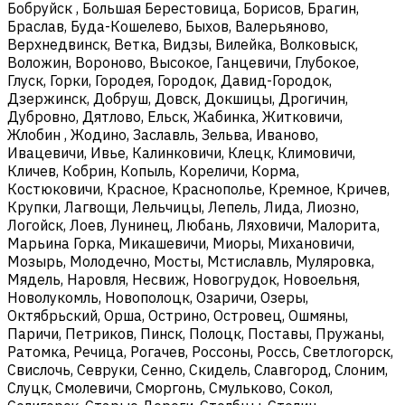
Бобруйск , Большая Берестовица, Борисов, Брагин,
Браслав, Буда-Кошелево, Быхов, Валерьяново,
Верхнедвинск, Ветка, Видзы, Вилейка, Волковыск,
Воложин, Вороново, Высокое, Ганцевичи, Глубокое,
Глуск, Горки, Городея, Городок, Давид-Городок,
Дзержинск, Добруш, Довск, Докшицы, Дрогичин,
Дубровно, Дятлово, Ельск, Жабинка, Житковичи,
Жлобин , Жодино, Заславль, Зельва, Иваново,
Ивацевичи, Ивье, Калинковичи, Клецк, Климовичи,
Кличев, Кобрин, Копыль, Кореличи, Корма,
Костюковичи, Красное, Краснополье, Кремное, Кричев,
Крупки, Лагвощи, Лельчицы, Лепель, Лида, Лиозно,
Логойск, Лоев, Лунинец, Любань, Ляховичи, Малорита,
Марьина Горка, Микашевичи, Миоры, Михановичи,
Мозырь, Молодечно, Мосты, Мстиславль, Муляровка,
Мядель, Наровля, Несвиж, Новогрудок, Новоельня,
Новолукомль, Новополоцк, Озаричи, Озеры,
Октябрьский, Орша, Острино, Островец, Ошмяны,
Паричи, Петриков, Пинск, Полоцк, Поставы, Пружаны,
Ратомка, Речица, Рогачев, Россоны, Россь, Светлогорск,
Свислочь, Севруки, Сенно, Скидель, Славгород, Слоним,
Слуцк, Смолевичи, Сморгонь, Смульково, Сокол,