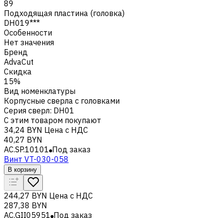
89
Подходящая пластина (головка)
DH019***
Особенности
Нет значения
Бренд
AdvaCut
Скидка
15%
Вид номенклатуры
Корпусные сверла с головками
Серия сверл
:
DH01
С этим товаром покупают
34,24 BYN
Цена с НДС
40,27 BYN
AC.SP.10101
Под заказ
Винт VT-030-058
В корзину
244,27 BYN
Цена с НДС
287,38 BYN
AC.GII05951
Под заказ