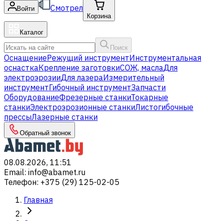
Смотрел
Войти
Корзина
Каталог
Поиск
Оснащение
Режущий инструмент
Инструментальная
оснастка
Крепление заготовки
СОЖ, масла
Для
электроэрозии
Для лазера
Измерительный
инструмент
Гибочный инструмент
Запчасти
Оборудование
Фрезерные станки
Токарные
станки
Электроэрозионные станки
Листогибочные
прессы
Лазерные станки
Обратный звонок
08.08.2026, 11:51
Email
:
info@abamet.ru
Телефон
:
+375 (29) 125-02-05
Главная