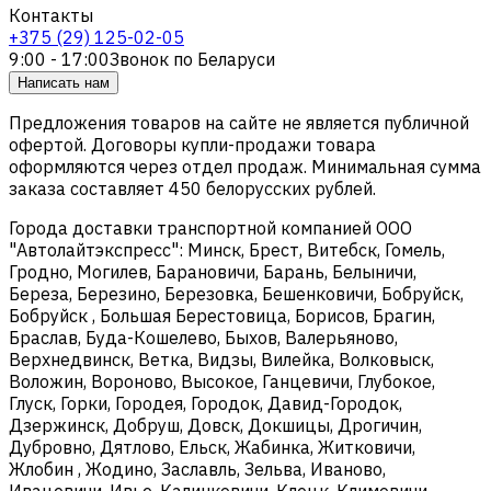
Контакты
+375 (29) 125-02-05
9:00 - 17:00
Звонок по Беларуси
Написать нам
Предложения товаров на сайте не является публичной
офертой. Договоры купли-продажи товара
оформляются через отдел продаж. Минимальная сумма
заказа составляет 450 белорусских рублей.
Города доставки транспортной компанией ООО
"Автолайтэкспресс": Минск, Брест, Витебск, Гомель,
Гродно, Могилев, Барановичи, Барань, Белыничи,
Береза, Березино, Березовка, Бешенковичи, Бобруйск,
Бобруйск , Большая Берестовица, Борисов, Брагин,
Браслав, Буда-Кошелево, Быхов, Валерьяново,
Верхнедвинск, Ветка, Видзы, Вилейка, Волковыск,
Воложин, Вороново, Высокое, Ганцевичи, Глубокое,
Глуск, Горки, Городея, Городок, Давид-Городок,
Дзержинск, Добруш, Довск, Докшицы, Дрогичин,
Дубровно, Дятлово, Ельск, Жабинка, Житковичи,
Жлобин , Жодино, Заславль, Зельва, Иваново,
Ивацевичи, Ивье, Калинковичи, Клецк, Климовичи,