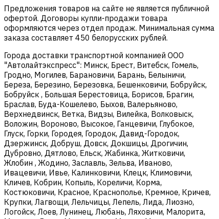
Предложения товаров на сайте не является публичной
офертой. Договоры купли-продажи товара
оформляются через отдел продаж. Минимальная сумма
заказа составляет 450 белорусских рублей.
Города доставки транспортной компанией ООО
"Автолайтэкспресс": Минск, Брест, Витебск, Гомель,
Гродно, Могилев, Барановичи, Барань, Белыничи,
Береза, Березино, Березовка, Бешенковичи, Бобруйск,
Бобруйск , Большая Берестовица, Борисов, Брагин,
Браслав, Буда-Кошелево, Быхов, Валерьяново,
Верхнедвинск, Ветка, Видзы, Вилейка, Волковыск,
Воложин, Вороново, Высокое, Ганцевичи, Глубокое,
Глуск, Горки, Городея, Городок, Давид-Городок,
Дзержинск, Добруш, Довск, Докшицы, Дрогичин,
Дубровно, Дятлово, Ельск, Жабинка, Житковичи,
Жлобин , Жодино, Заславль, Зельва, Иваново,
Ивацевичи, Ивье, Калинковичи, Клецк, Климовичи,
Кличев, Кобрин, Копыль, Кореличи, Корма,
Костюковичи, Красное, Краснополье, Кремное, Кричев,
Крупки, Лагвощи, Лельчицы, Лепель, Лида, Лиозно,
Логойск, Лоев, Лунинец, Любань, Ляховичи, Малорита,