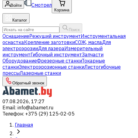
Смотрел
Войти
Корзина
Каталог
Поиск
Оснащение
Режущий инструмент
Инструментальная
оснастка
Крепление заготовки
СОЖ, масла
Для
электроэрозии
Для лазера
Измерительный
инструмент
Гибочный инструмент
Запчасти
Оборудование
Фрезерные станки
Токарные
станки
Электроэрозионные станки
Листогибочные
прессы
Лазерные станки
Обратный звонок
07.08.2026, 17:27
Email
:
info@abamet.ru
Телефон
:
+375 (29) 125-02-05
Главная