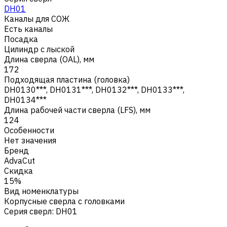
DH01
Каналы для СОЖ
Есть каналы
Посадка
Цилиндр с лыской
Длина сверла (OAL), мм
172
Подходящая пластина (головка)
DH0130***, DH0131***, DH0132***, DH0133***,
DH0134***
Длина рабочей части сверла (LFS), мм
124
Особенности
Нет значения
Бренд
AdvaCut
Скидка
15%
Вид номенклатуры
Корпусные сверла с головками
Серия сверл
:
DH01