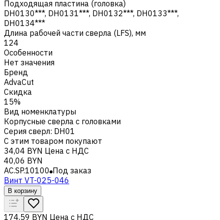
Подходящая пластина (головка)
DH0130***, DH0131***, DH0132***, DH0133***,
DH0134***
Длина рабочей части сверла (LFS), мм
124
Особенности
Нет значения
Бренд
AdvaCut
Скидка
15%
Вид номенклатуры
Корпусные сверла с головками
Серия сверл
:
DH01
С этим товаром покупают
34,04 BYN
Цена с НДС
40,06 BYN
AC.SP.10100
Под заказ
Винт VT-025-046
В корзину
174,59 BYN
Цена с НДС