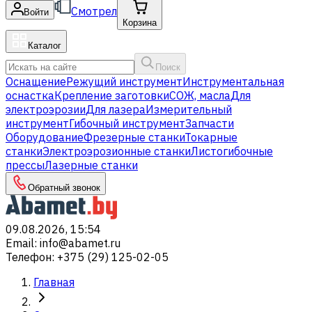
Смотрел
Войти
Корзина
Каталог
Поиск
Оснащение
Режущий инструмент
Инструментальная
оснастка
Крепление заготовки
СОЖ, масла
Для
электроэрозии
Для лазера
Измерительный
инструмент
Гибочный инструмент
Запчасти
Оборудование
Фрезерные станки
Токарные
станки
Электроэрозионные станки
Листогибочные
прессы
Лазерные станки
Обратный звонок
09.08.2026, 15:54
Email
:
info@abamet.ru
Телефон
:
+375 (29) 125-02-05
Главная