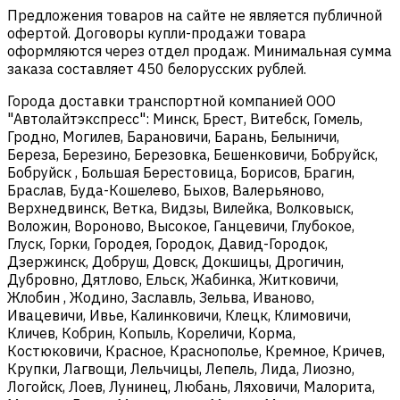
Предложения товаров на сайте не является публичной
офертой. Договоры купли-продажи товара
оформляются через отдел продаж. Минимальная сумма
заказа составляет 450 белорусских рублей.
Города доставки транспортной компанией ООО
"Автолайтэкспресс": Минск, Брест, Витебск, Гомель,
Гродно, Могилев, Барановичи, Барань, Белыничи,
Береза, Березино, Березовка, Бешенковичи, Бобруйск,
Бобруйск , Большая Берестовица, Борисов, Брагин,
Браслав, Буда-Кошелево, Быхов, Валерьяново,
Верхнедвинск, Ветка, Видзы, Вилейка, Волковыск,
Воложин, Вороново, Высокое, Ганцевичи, Глубокое,
Глуск, Горки, Городея, Городок, Давид-Городок,
Дзержинск, Добруш, Довск, Докшицы, Дрогичин,
Дубровно, Дятлово, Ельск, Жабинка, Житковичи,
Жлобин , Жодино, Заславль, Зельва, Иваново,
Ивацевичи, Ивье, Калинковичи, Клецк, Климовичи,
Кличев, Кобрин, Копыль, Кореличи, Корма,
Костюковичи, Красное, Краснополье, Кремное, Кричев,
Крупки, Лагвощи, Лельчицы, Лепель, Лида, Лиозно,
Логойск, Лоев, Лунинец, Любань, Ляховичи, Малорита,