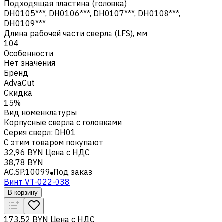
Подходящая пластина (головка)
DH0105***, DH0106***, DH0107***, DH0108***,
DH0109***
Длина рабочей части сверла (LFS), мм
104
Особенности
Нет значения
Бренд
AdvaCut
Скидка
15%
Вид номенклатуры
Корпусные сверла с головками
Серия сверл
:
DH01
С этим товаром покупают
32,96 BYN
Цена с НДС
38,78 BYN
AC.SP.10099
Под заказ
Винт VT-022-038
В корзину
173,52 BYN
Цена с НДС