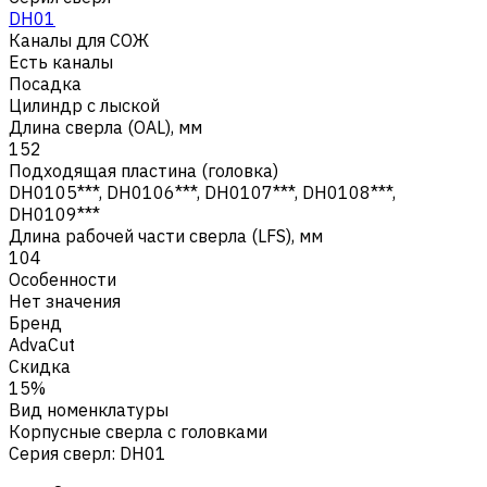
DH01
Каналы для СОЖ
Есть каналы
Посадка
Цилиндр с лыской
Длина сверла (OAL), мм
152
Подходящая пластина (головка)
DH0105***, DH0106***, DH0107***, DH0108***,
DH0109***
Длина рабочей части сверла (LFS), мм
104
Особенности
Нет значения
Бренд
AdvaCut
Скидка
15%
Вид номенклатуры
Корпусные сверла с головками
Серия сверл
:
DH01