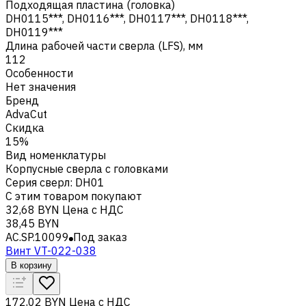
Подходящая пластина (головка)
DH0115***, DH0116***, DH0117***, DH0118***,
DH0119***
Длина рабочей части сверла (LFS), мм
112
Особенности
Нет значения
Бренд
AdvaCut
Скидка
15%
Вид номенклатуры
Корпусные сверла с головками
Серия сверл
:
DH01
С этим товаром покупают
32,68 BYN
Цена с НДС
38,45 BYN
AC.SP.10099
Под заказ
Винт VT-022-038
В корзину
172,02 BYN
Цена с НДС