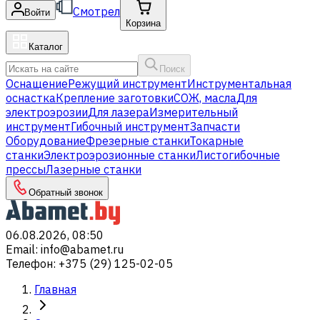
Смотрел
Войти
Корзина
Каталог
Поиск
Оснащение
Режущий инструмент
Инструментальная
оснастка
Крепление заготовки
СОЖ, масла
Для
электроэрозии
Для лазера
Измерительный
инструмент
Гибочный инструмент
Запчасти
Оборудование
Фрезерные станки
Токарные
станки
Электроэрозионные станки
Листогибочные
прессы
Лазерные станки
Обратный звонок
06.08.2026, 08:50
Email
:
info@abamet.ru
Телефон
:
+375 (29) 125-02-05
Главная