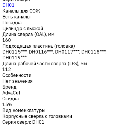
DH01
Каналы для СОЖ
Есть каналы
Посадка
Цилиндр с лыской
Длина сверла (OAL), мм
160
Подходящая пластина (головка)
DH0115***, DH0116***, DH0117***, DH0118***,
DH0119***
Длина рабочей части сверла (LFS), мм
112
Особенности
Нет значения
Бренд
AdvaCut
Скидка
15%
Вид номенклатуры
Корпусные сверла с головками
Серия сверл
:
DH01