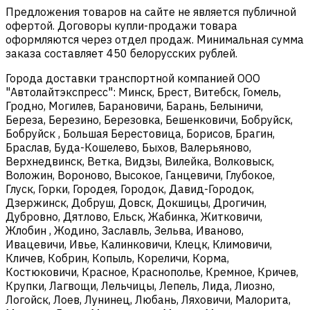
Предложения товаров на сайте не является публичной
офертой. Договоры купли-продажи товара
оформляются через отдел продаж. Минимальная сумма
заказа составляет 450 белорусских рублей.
Города доставки транспортной компанией ООО
"Автолайтэкспресс": Минск, Брест, Витебск, Гомель,
Гродно, Могилев, Барановичи, Барань, Белыничи,
Береза, Березино, Березовка, Бешенковичи, Бобруйск,
Бобруйск , Большая Берестовица, Борисов, Брагин,
Браслав, Буда-Кошелево, Быхов, Валерьяново,
Верхнедвинск, Ветка, Видзы, Вилейка, Волковыск,
Воложин, Вороново, Высокое, Ганцевичи, Глубокое,
Глуск, Горки, Городея, Городок, Давид-Городок,
Дзержинск, Добруш, Довск, Докшицы, Дрогичин,
Дубровно, Дятлово, Ельск, Жабинка, Житковичи,
Жлобин , Жодино, Заславль, Зельва, Иваново,
Ивацевичи, Ивье, Калинковичи, Клецк, Климовичи,
Кличев, Кобрин, Копыль, Кореличи, Корма,
Костюковичи, Красное, Краснополье, Кремное, Кричев,
Крупки, Лагвощи, Лельчицы, Лепель, Лида, Лиозно,
Логойск, Лоев, Лунинец, Любань, Ляховичи, Малорита,