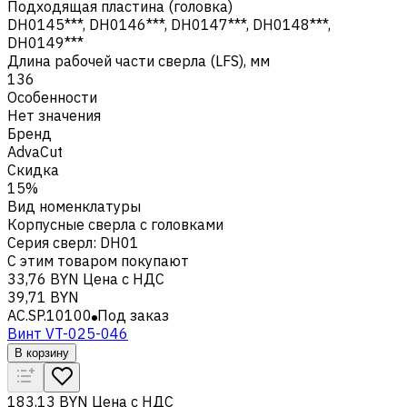
Подходящая пластина (головка)
DH0145***, DH0146***, DH0147***, DH0148***,
DH0149***
Длина рабочей части сверла (LFS), мм
136
Особенности
Нет значения
Бренд
AdvaCut
Скидка
15%
Вид номенклатуры
Корпусные сверла с головками
Серия сверл
:
DH01
С этим товаром покупают
33,76 BYN
Цена с НДС
39,71 BYN
AC.SP.10100
Под заказ
Винт VT-025-046
В корзину
183,13 BYN
Цена с НДС