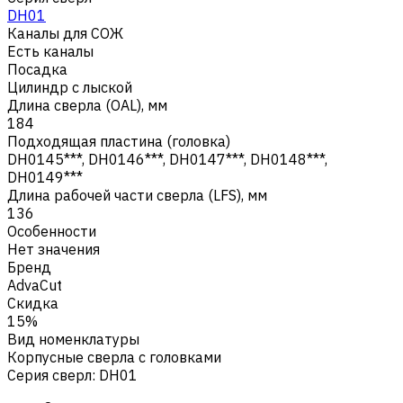
DH01
Каналы для СОЖ
Есть каналы
Посадка
Цилиндр с лыской
Длина сверла (OAL), мм
184
Подходящая пластина (головка)
DH0145***, DH0146***, DH0147***, DH0148***,
DH0149***
Длина рабочей части сверла (LFS), мм
136
Особенности
Нет значения
Бренд
AdvaCut
Скидка
15%
Вид номенклатуры
Корпусные сверла с головками
Серия сверл
:
DH01