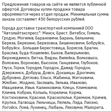
Предложения товаров на сайте не является публичной
офертой. Договоры купли-продажи товара
оформляются через отдел продаж. Минимальная сумма
заказа составляет 450 белорусских рублей.
Города доставки транспортной компанией ООО
"Автолайтэкспресс": Минск, Брест, Витебск, Гомель,
Гродно, Могилев, Барановичи, Барань, Белыничи,
Береза, Березино, Березовка, Бешенковичи, Бобруйск,
Бобруйск , Большая Берестовица, Борисов, Брагин,
Браслав, Буда-Кошелево, Быхов, Валерьяново,
Верхнедвинск, Ветка, Видзы, Вилейка, Волковыск,
Воложин, Вороново, Высокое, Ганцевичи, Глубокое,
Глуск, Горки, Городея, Городок, Давид-Городок,
Дзержинск, Добруш, Довск, Докшицы, Дрогичин,
Дубровно, Дятлово, Ельск, Жабинка, Житковичи,
Жлобин , Жодино, Заславль, Зельва, Иваново,
Ивацевичи, Ивье, Калинковичи, Клецк, Климовичи,
Кличев, Кобрин, Копыль, Кореличи, Корма,
Костюковичи, Красное, Краснополье, Кремное, Кричев,
Крупки, Лагвощи, Лельчицы, Лепель, Лида, Лиозно,
Логойск, Лоев, Лунинец, Любань, Ляховичи, Малорита,