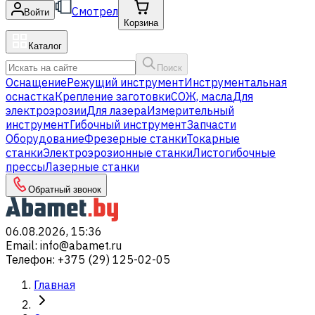
Смотрел
Войти
Корзина
Каталог
Поиск
Оснащение
Режущий инструмент
Инструментальная
оснастка
Крепление заготовки
СОЖ, масла
Для
электроэрозии
Для лазера
Измерительный
инструмент
Гибочный инструмент
Запчасти
Оборудование
Фрезерные станки
Токарные
станки
Электроэрозионные станки
Листогибочные
прессы
Лазерные станки
Обратный звонок
06.08.2026, 15:36
Email
:
info@abamet.ru
Телефон
:
+375 (29) 125-02-05
Главная