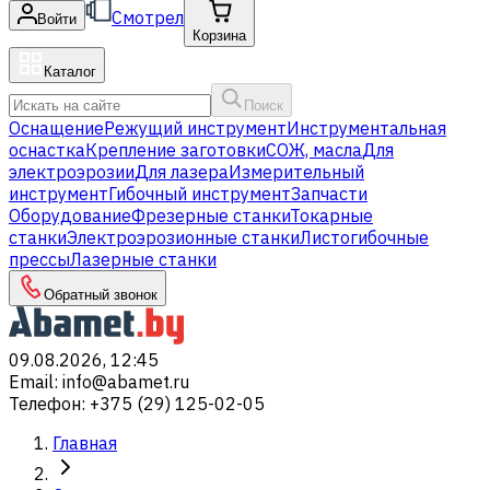
Смотрел
Войти
Корзина
Каталог
Поиск
Оснащение
Режущий инструмент
Инструментальная
оснастка
Крепление заготовки
СОЖ, масла
Для
электроэрозии
Для лазера
Измерительный
инструмент
Гибочный инструмент
Запчасти
Оборудование
Фрезерные станки
Токарные
станки
Электроэрозионные станки
Листогибочные
прессы
Лазерные станки
Обратный звонок
09.08.2026, 12:45
Email
:
info@abamet.ru
Телефон
:
+375 (29) 125-02-05
Главная