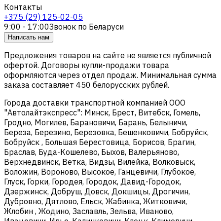
Контакты
+375 (29) 125-02-05
9:00 - 17:00
Звонок по Беларуси
Написать нам
Предложения товаров на сайте не является публичной
офертой. Договоры купли-продажи товара
оформляются через отдел продаж. Минимальная сумма
заказа составляет 450 белорусских рублей.
Города доставки транспортной компанией ООО
"Автолайтэкспресс": Минск, Брест, Витебск, Гомель,
Гродно, Могилев, Барановичи, Барань, Белыничи,
Береза, Березино, Березовка, Бешенковичи, Бобруйск,
Бобруйск , Большая Берестовица, Борисов, Брагин,
Браслав, Буда-Кошелево, Быхов, Валерьяново,
Верхнедвинск, Ветка, Видзы, Вилейка, Волковыск,
Воложин, Вороново, Высокое, Ганцевичи, Глубокое,
Глуск, Горки, Городея, Городок, Давид-Городок,
Дзержинск, Добруш, Довск, Докшицы, Дрогичин,
Дубровно, Дятлово, Ельск, Жабинка, Житковичи,
Жлобин , Жодино, Заславль, Зельва, Иваново,
Ивацевичи, Ивье, Калинковичи, Клецк, Климовичи,