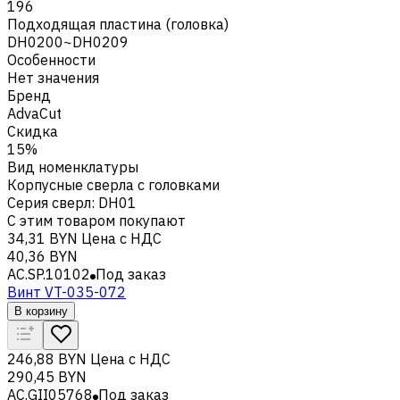
196
Подходящая пластина (головка)
DH0200~DH0209
Особенности
Нет значения
Бренд
AdvaCut
Скидка
15%
Вид номенклатуры
Корпусные сверла с головками
Серия сверл
:
DH01
С этим товаром покупают
34,31 BYN
Цена с НДС
40,36 BYN
AC.SP.10102
Под заказ
Винт VT-035-072
В корзину
246,88 BYN
Цена с НДС
290,45 BYN
AC.GII05768
Под заказ