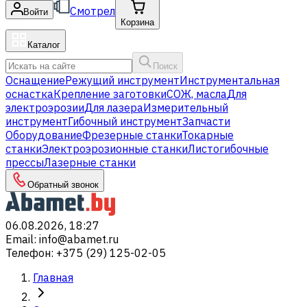
Смотрел
Войти
Корзина
Каталог
Поиск
Оснащение
Режущий инструмент
Инструментальная
оснастка
Крепление заготовки
СОЖ, масла
Для
электроэрозии
Для лазера
Измерительный
инструмент
Гибочный инструмент
Запчасти
Оборудование
Фрезерные станки
Токарные
станки
Электроэрозионные станки
Листогибочные
прессы
Лазерные станки
Обратный звонок
06.08.2026, 18:27
Email
:
info@abamet.ru
Телефон
:
+375 (29) 125-02-05
Главная