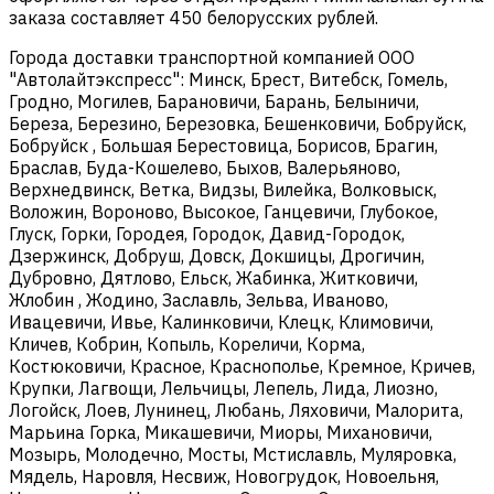
заказа составляет 450 белорусских рублей.
Города доставки транспортной компанией ООО
"Автолайтэкспресс": Минск, Брест, Витебск, Гомель,
Гродно, Могилев, Барановичи, Барань, Белыничи,
Береза, Березино, Березовка, Бешенковичи, Бобруйск,
Бобруйск , Большая Берестовица, Борисов, Брагин,
Браслав, Буда-Кошелево, Быхов, Валерьяново,
Верхнедвинск, Ветка, Видзы, Вилейка, Волковыск,
Воложин, Вороново, Высокое, Ганцевичи, Глубокое,
Глуск, Горки, Городея, Городок, Давид-Городок,
Дзержинск, Добруш, Довск, Докшицы, Дрогичин,
Дубровно, Дятлово, Ельск, Жабинка, Житковичи,
Жлобин , Жодино, Заславль, Зельва, Иваново,
Ивацевичи, Ивье, Калинковичи, Клецк, Климовичи,
Кличев, Кобрин, Копыль, Кореличи, Корма,
Костюковичи, Красное, Краснополье, Кремное, Кричев,
Крупки, Лагвощи, Лельчицы, Лепель, Лида, Лиозно,
Логойск, Лоев, Лунинец, Любань, Ляховичи, Малорита,
Марьина Горка, Микашевичи, Миоры, Михановичи,
Мозырь, Молодечно, Мосты, Мстиславль, Муляровка,
Мядель, Наровля, Несвиж, Новогрудок, Новоельня,