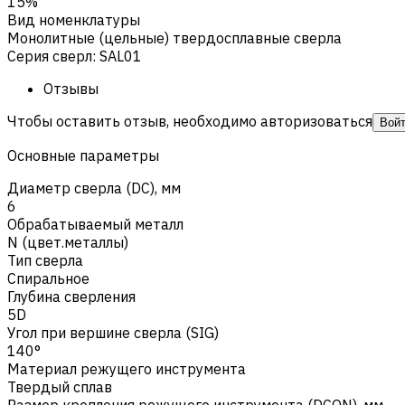
15%
Вид номенклатуры
Монолитные (цельные) твердосплавные сверла
Серия сверл
:
SAL01
Отзывы
Чтобы оставить отзыв, необходимо авторизоваться
Вой
Основные параметры
Диаметр сверла (DC), мм
6
Обрабатываемый металл
N (цвет.металлы)
Тип сверла
Спиральное
Глубина сверления
5D
Угол при вершине сверла (SIG)
140°
Материал режущего инструмента
Твердый сплав
Размер крепления режущего инструмента (DCON), мм