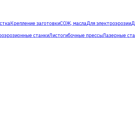
стка
Крепление заготовки
СОЖ, масла
Для электроэрозии
Д
роэрозионные станки
Листогибочные прессы
Лазерные ст