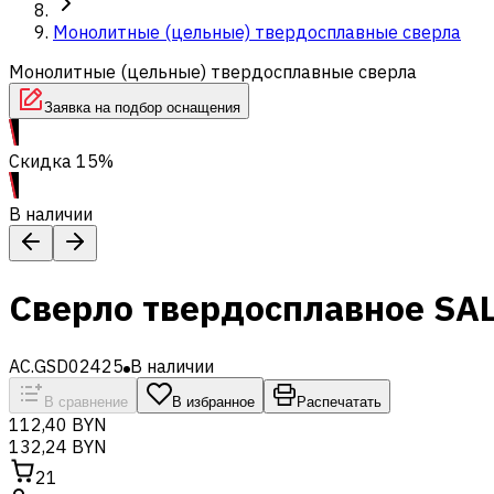
Монолитные (цельные) твердосплавные сверла
Монолитные (цельные) твердосплавные сверла
Заявка на подбор оснащения
Скидка 15%
В наличии
Сверло твердосплавное SA
AC.GSD02425
В наличии
В сравнение
В избранное
Распечатать
112,40 BYN
132,24 BYN
21