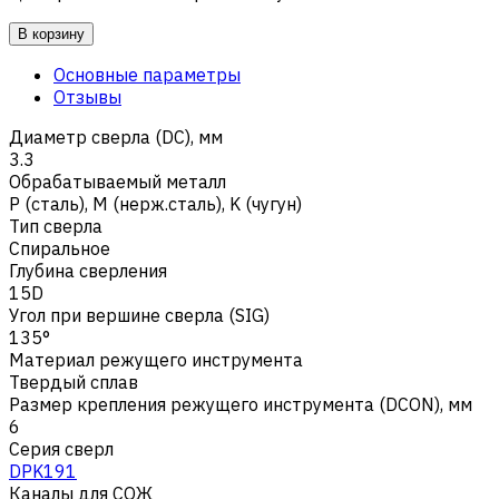
В корзину
Основные параметры
Отзывы
Диаметр сверла (DC), мм
3.3
Обрабатываемый металл
Р (сталь)
,
M (нерж.сталь)
,
K (чугун)
Тип сверла
Спиральное
Глубина сверления
15D
Угол при вершине сверла (SIG)
135°
Материал режущего инструмента
Твердый сплав
Размер крепления режущего инструмента (DCON), мм
6
Серия сверл
DPK191
Каналы для СОЖ