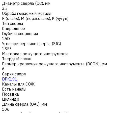
Диаметр сверла (DC), мм
3.3
Обрабатываемый металл
Р (сталь)
,
M (нерж.сталь)
,
K (чугун)
Тип сверла
Спиральное
Глубина сверления
15D
Угол при вершине сверла (SIG)
135°
Материал режущего инструмента
Твердый сплав
Размер крепления режущего инструмента (DCON), мм
6
Серия сверл
DPK191
Каналы для СОЖ
Есть каналы
Посадка
Цилиндр
Длина сверла (OAL), мм
106