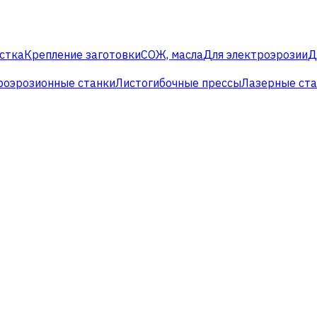
стка
Крепление заготовки
СОЖ, масла
Для электроэрозии
Д
роэрозионные станки
Листогибочные прессы
Лазерные ст