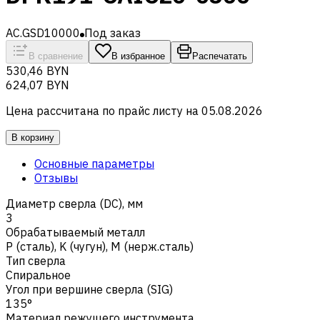
AC.GSD10000
Под заказ
В сравнение
В избранное
Распечатать
530,46 BYN
624,07 BYN
Цена рассчитана по прайс листу на
05.08.2026
В корзину
Основные параметры
Отзывы
Диаметр сверла (DC), мм
3
Обрабатываемый металл
Р (сталь)
,
K (чугун)
,
M (нерж.сталь)
Тип сверла
Спиральное
Угол при вершине сверла (SIG)
135°
Материал режущего инструмента