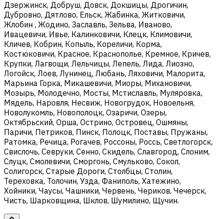
Дзержинск, Добруш, Довск, Докшицы, Дрогичин,
Дубровно, Дятлово, Ельск, Жабинка, Житковичи,
Жлобин , Жодино, Заславль, Зельва, Иваново,
Ивацевичи, Ивье, Калинковичи, Клецк, Климовичи,
Кличев, Кобрин, Копыль, Кореличи, Корма,
Костюковичи, Красное, Краснополье, Кремное, Кричев,
Крупки, Лагвощи, Лельчицы, Лепель, Лида, Лиозно,
Логойск, Лоев, Лунинец, Любань, Ляховичи, Малорита,
Марьина Горка, Микашевичи, Миоры, Михановичи,
Мозырь, Молодечно, Мосты, Мстиславль, Муляровка,
Мядель, Наровля, Несвиж, Новогрудок, Новоельня,
Новолукомль, Новополоцк, Озаричи, Озеры,
Октябрьский, Орша, Острино, Островец, Ошмяны,
Паричи, Петриков, Пинск, Полоцк, Поставы, Пружаны,
Ратомка, Речица, Рогачев, Россоны, Россь, Светлогорск,
Свислочь, Севруки, Сенно, Скидель, Славгород, Слоним,
Слуцк, Смолевичи, Сморгонь, Смульково, Сокол,
Солигорск, Старые Дороги, Столбцы, Столин,
Тереховка, Толочин, Узда, Фаниполь, Хатежино,
Хойники, Чаусы, Чашники, Червень, Чериков, Чечерск,
Чисть, Шарковщина, Шклов, Шумилино, Щучин.