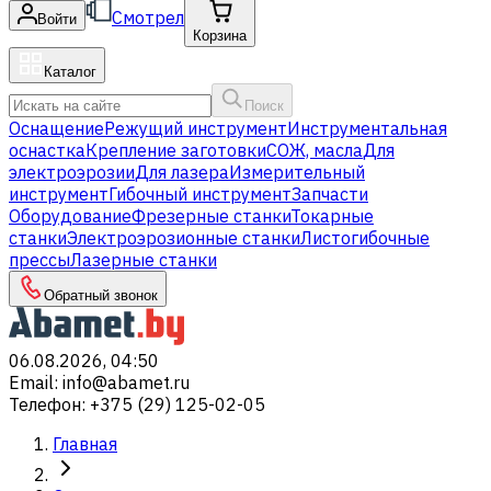
Смотрел
Войти
Корзина
Каталог
Поиск
Оснащение
Режущий инструмент
Инструментальная
оснастка
Крепление заготовки
СОЖ, масла
Для
электроэрозии
Для лазера
Измерительный
инструмент
Гибочный инструмент
Запчасти
Оборудование
Фрезерные станки
Токарные
станки
Электроэрозионные станки
Листогибочные
прессы
Лазерные станки
Обратный звонок
06.08.2026, 04:50
Email
:
info@abamet.ru
Телефон
:
+375 (29) 125-02-05
Главная