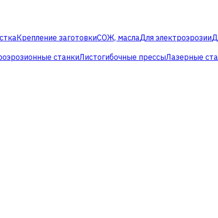
стка
Крепление заготовки
СОЖ, масла
Для электроэрозии
Д
роэрозионные станки
Листогибочные прессы
Лазерные ст