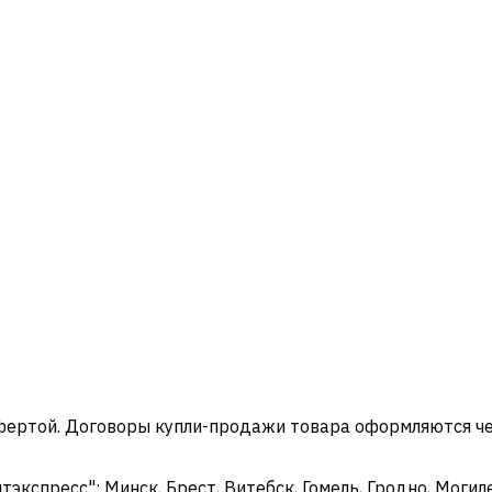
офертой. Договоры купли-продажи товара оформляются ч
кспресс": Минск, Брест, Витебск, Гомель, Гродно, Могиле