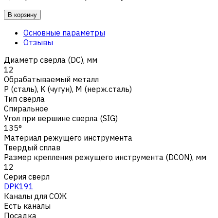
В корзину
Основные параметры
Отзывы
Диаметр сверла (DC), мм
12
Обрабатываемый металл
Р (сталь)
,
K (чугун)
,
M (нерж.сталь)
Тип сверла
Спиральное
Угол при вершине сверла (SIG)
135°
Материал режущего инструмента
Твердый сплав
Размер крепления режущего инструмента (DCON), мм
12
Серия сверл
DPK191
Каналы для СОЖ
Есть каналы
Посадка