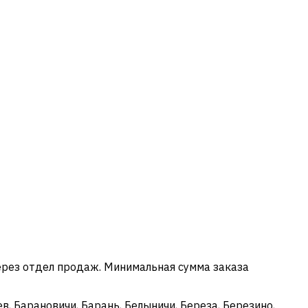
ерез отдел продаж. Минимальная сумма заказа
в, Барановичи, Барань, Белыничи, Береза, Березино,