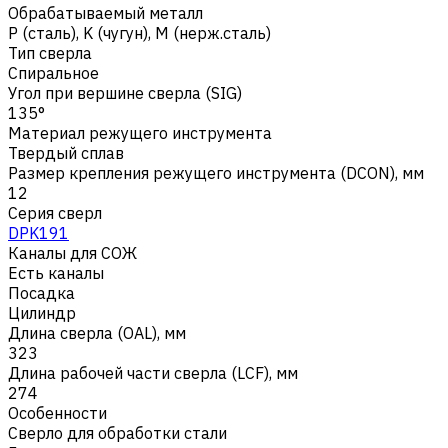
Обрабатываемый металл
Р (сталь)
,
K (чугун)
,
M (нерж.сталь)
Тип сверла
Спиральное
Угол при вершине сверла (SIG)
135°
Материал режущего инструмента
Твердый сплав
Размер крепления режущего инструмента (DCON), мм
12
Серия сверл
DPK191
Каналы для СОЖ
Есть каналы
Посадка
Цилиндр
Длина сверла (OAL), мм
323
Длина рабочей части сверла (LCF), мм
274
Особенности
Сверло для обработки стали