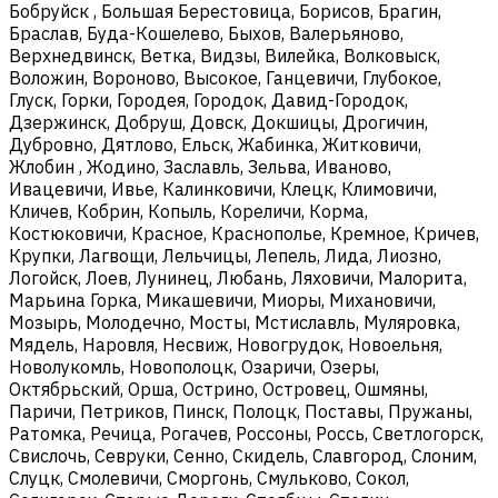
Бобруйск , Большая Берестовица, Борисов, Брагин,
Браслав, Буда-Кошелево, Быхов, Валерьяново,
Верхнедвинск, Ветка, Видзы, Вилейка, Волковыск,
Воложин, Вороново, Высокое, Ганцевичи, Глубокое,
Глуск, Горки, Городея, Городок, Давид-Городок,
Дзержинск, Добруш, Довск, Докшицы, Дрогичин,
Дубровно, Дятлово, Ельск, Жабинка, Житковичи,
Жлобин , Жодино, Заславль, Зельва, Иваново,
Ивацевичи, Ивье, Калинковичи, Клецк, Климовичи,
Кличев, Кобрин, Копыль, Кореличи, Корма,
Костюковичи, Красное, Краснополье, Кремное, Кричев,
Крупки, Лагвощи, Лельчицы, Лепель, Лида, Лиозно,
Логойск, Лоев, Лунинец, Любань, Ляховичи, Малорита,
Марьина Горка, Микашевичи, Миоры, Михановичи,
Мозырь, Молодечно, Мосты, Мстиславль, Муляровка,
Мядель, Наровля, Несвиж, Новогрудок, Новоельня,
Новолукомль, Новополоцк, Озаричи, Озеры,
Октябрьский, Орша, Острино, Островец, Ошмяны,
Паричи, Петриков, Пинск, Полоцк, Поставы, Пружаны,
Ратомка, Речица, Рогачев, Россоны, Россь, Светлогорск,
Свислочь, Севруки, Сенно, Скидель, Славгород, Слоним,
Слуцк, Смолевичи, Сморгонь, Смульково, Сокол,