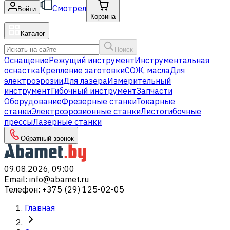
Смотрел
Войти
Корзина
Каталог
Поиск
Оснащение
Режущий инструмент
Инструментальная
оснастка
Крепление заготовки
СОЖ, масла
Для
электроэрозии
Для лазера
Измерительный
инструмент
Гибочный инструмент
Запчасти
Оборудование
Фрезерные станки
Токарные
станки
Электроэрозионные станки
Листогибочные
прессы
Лазерные станки
Обратный звонок
09.08.2026, 09:00
Email
:
info@abamet.ru
Телефон
:
+375 (29) 125-02-05
Главная