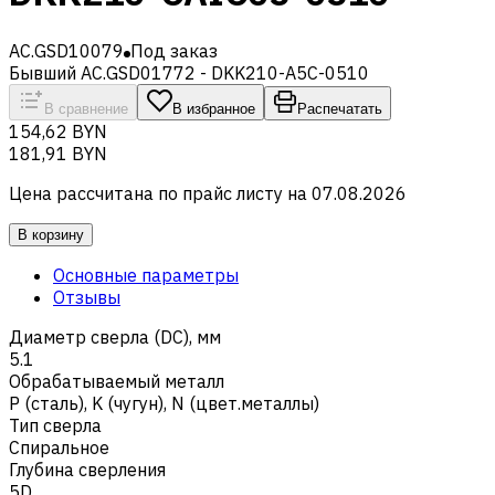
AC.GSD10079
Под заказ
Бывший AC.GSD01772 - DKK210-A5C-0510
В сравнение
В избранное
Распечатать
154,62 BYN
181,91 BYN
Цена рассчитана по прайс листу на
07.08.2026
В корзину
Основные параметры
Отзывы
Диаметр сверла (DC), мм
5.1
Обрабатываемый металл
Р (сталь)
,
K (чугун)
,
N (цвет.металлы)
Тип сверла
Спиральное
Глубина сверления
5D