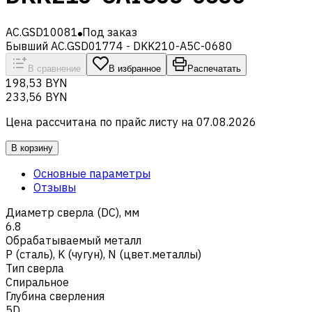
AC.GSD10081
Под заказ
Бывший AC.GSD01774 - DKK210-A5C-0680
В сравнение
В избранное
Распечатать
198,53 BYN
233,56 BYN
Цена рассчитана по прайс листу на
07.08.2026
В корзину
Основные параметры
Отзывы
Диаметр сверла (DC), мм
6.8
Обрабатываемый металл
Р (сталь)
,
K (чугун)
,
N (цвет.металлы)
Тип сверла
Спиральное
Глубина сверления
5D