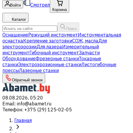
Смотрел
Войти
Корзина
Каталог
Поиск
Оснащение
Режущий инструмент
Инструментальная
оснастка
Крепление заготовки
СОЖ, масла
Для
электроэрозии
Для лазера
Измерительный
инструмент
Гибочный инструмент
Запчасти
Оборудование
Фрезерные станки
Токарные
станки
Электроэрозионные станки
Листогибочные
прессы
Лазерные станки
Обратный звонок
08.08.2026, 05:20
Email
:
info@abamet.ru
Телефон
:
+375 (29) 125-02-05
Главная