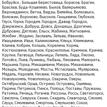
Бобруйск , Большая Берестовица, Борисов, Брагин,
Браслав, Буда-Кошелево, Быхов, Валерьяново,
Верхнедвинск, Ветка, Видзы, Вилейка, Волковыск,
Воложин, Вороново, Высокое, Ганцевичи, Глубокое,
Глуск, Горки, Городея, Городок, Давид-Городок,
Дзержинск, Добруш, Довск, Докшицы, Дрогичин,
Дубровно, Дятлово, Ельск, Жабинка, Житковичи,
Жлобин , Жодино, Заславль, Зельва, Иваново,
Ивацевичи, Ивье, Калинковичи, Клецк, Климовичи,
Кличев, Кобрин, Копыль, Кореличи, Корма,
Костюковичи, Красное, Краснополье, Кремное, Кричев,
Крупки, Лагвощи, Лельчицы, Лепель, Лида, Лиозно,
Логойск, Лоев, Лунинец, Любань, Ляховичи, Малорита,
Марьина Горка, Микашевичи, Миоры, Михановичи,
Мозырь, Молодечно, Мосты, Мстиславль, Муляровка,
Мядель, Наровля, Несвиж, Новогрудок, Новоельня,
Новолукомль, Новополоцк, Озаричи, Озеры,
Октябрьский, Орша, Острино, Островец, Ошмяны,
Паричи, Петриков, Пинск, Полоцк, Поставы, Пружаны,
Ратомка, Речица, Рогачев, Россоны, Россь, Светлогорск,
Свислочь, Севруки, Сенно, Скидель, Славгород, Слоним,
Слуцк, Смолевичи, Сморгонь, Смульково, Сокол,