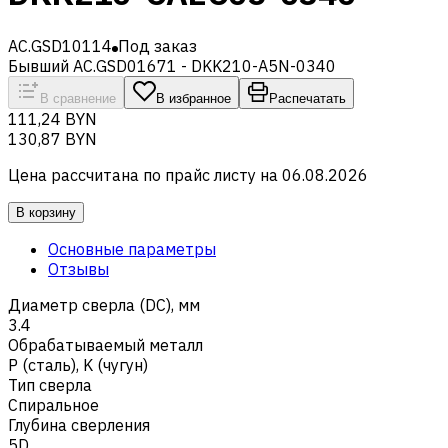
AC.GSD10114
Под заказ
Бывший AC.GSD01671 - DKK210-A5N-0340
В сравнение
В избранное
Распечатать
111,24 BYN
130,87 BYN
Цена рассчитана по прайс листу на
06.08.2026
В корзину
Основные параметры
Отзывы
Диаметр сверла (DC), мм
3.4
Обрабатываемый металл
Р (сталь)
,
K (чугун)
Тип сверла
Спиральное
Глубина сверления
5D