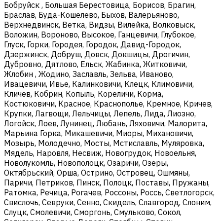
Бобруйск , Большая Берестовица, Борисов, Брагин,
Браслав, Буда-Кошелево, Быхов, Валерьяново,
Верхнедвинск, Ветка, Видзы, Вилейка, Волковыск,
Воложин, Вороново, Высокое, Ганцевичи, Глубокое,
Глуск, Горки, Городея, Городок, Давид-Городок,
Дзержинск, Добруш, Довск, Докшицы, Дрогичин,
Дубровно, Дятлово, Ельск, Жабинка, Житковичи,
Жлобин , Жодино, Заславль, Зельва, Иваново,
Ивацевичи, Ивье, Калинковичи, Клецк, Климовичи,
Кличев, Кобрин, Копыль, Кореличи, Корма,
Костюковичи, Красное, Краснополье, Кремное, Кричев,
Крупки, Лагвощи, Лельчицы, Лепель, Лида, Лиозно,
Логойск, Лоев, Лунинец, Любань, Ляховичи, Малорита,
Марьина Горка, Микашевичи, Миоры, Михановичи,
Мозырь, Молодечно, Мосты, Мстиславль, Муляровка,
Мядель, Наровля, Несвиж, Новогрудок, Новоельня,
Новолукомль, Новополоцк, Озаричи, Озеры,
Октябрьский, Орша, Острино, Островец, Ошмяны,
Паричи, Петриков, Пинск, Полоцк, Поставы, Пружаны,
Ратомка, Речица, Рогачев, Россоны, Россь, Светлогорск,
Свислочь, Севруки, Сенно, Скидель, Славгород, Слоним,
Слуцк, Смолевичи, Сморгонь, Смульково, Сокол,