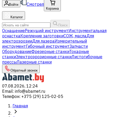
Смотрел
Войти
Корзина
Каталог
Поиск
Оснащение
Режущий инструмент
Инструментальная
оснастка
Крепление заготовки
СОЖ, масла
Для
электроэрозии
Для лазера
Измерительный
инструмент
Гибочный инструмент
Запчасти
Оборудование
Фрезерные станки
Токарные
станки
Электроэрозионные станки
Листогибочные
прессы
Лазерные станки
Обратный звонок
07.08.2026, 12:24
Email
:
info@abamet.ru
Телефон
:
+375 (29) 125-02-05
Главная