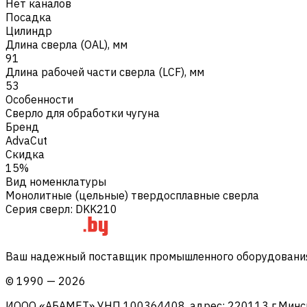
Нет каналов
Посадка
Цилиндр
Длина сверла (OAL), мм
91
Длина рабочей части сверла (LCF), мм
53
Особенности
Сверло для обработки чугуна
Бренд
AdvaCut
Скидка
15%
Вид номенклатуры
Монолитные (цельные) твердосплавные сверла
Серия сверл
:
DKK210
Ваш надежный поставщик промышленного оборудования 
©
1990
—
2026
ИООО «АБАМЕТ» УНП 100364408, адрес: 220113 г.Минск, 