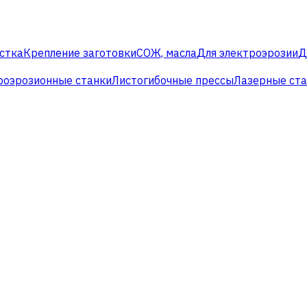
стка
Крепление заготовки
СОЖ, масла
Для электроэрозии
Д
роэрозионные станки
Листогибочные прессы
Лазерные ст