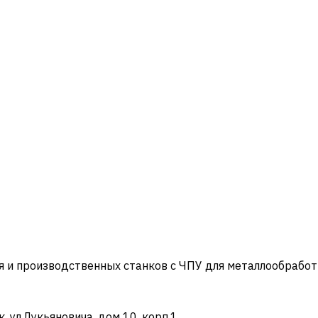
и производственных станков с ЧПУ для металлообработ
ул.Лукьяновича, дом 10, корп.1