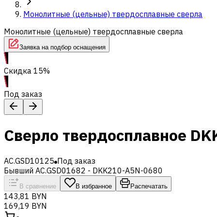
Монолитные (цельные) твердосплавные сверла
Монолитные (цельные) твердосплавные сверла
Заявка на подбор оснащения
Скидка 15%
Под заказ
Сверло твердосплавное DK
AC.GSD10125
Под заказ
Бывший AC.GSD01682 - DKK210-A5N-0680
В сравнение
В избранное
Распечатать
143,81 BYN
169,19 BYN