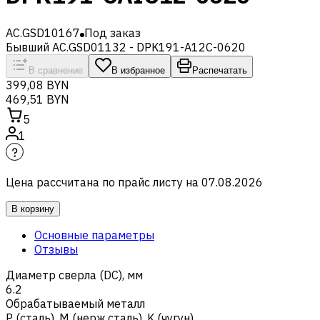
AC.GSD10167
Под заказ
Бывший AC.GSD01132 - DPK191-A12C-0620
В сравнение
В избранное
Распечатать
399,08 BYN
469,51 BYN
5
1
Цена рассчитана по прайс листу на
07.08.2026
В корзину
Основные параметры
Отзывы
Диаметр сверла (DC), мм
6.2
Обрабатываемый металл
Р (сталь)
,
M (нерж.сталь)
,
K (чугун)