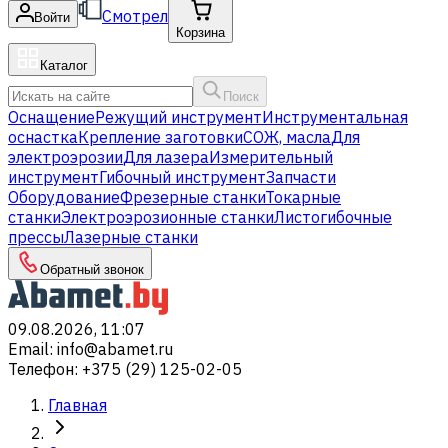
Смотрел
Войти
Корзина
Каталог
Поиск
Оснащение
Режущий инструмент
Инструментальная
оснастка
Крепление заготовки
СОЖ, масла
Для
электроэрозии
Для лазера
Измерительный
инструмент
Гибочный инструмент
Запчасти
Оборудование
Фрезерные станки
Токарные
станки
Электроэрозионные станки
Листогибочные
прессы
Лазерные станки
Обратный звонок
09.08.2026, 11:07
Email
:
info@abamet.ru
Телефон
:
+375 (29) 125-02-05
Главная