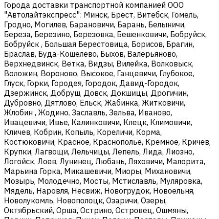
Города доставки транспортной компанией ООО
"Автолайтэкспресс": Минск, Брест, Витебск, Гомель,
Гродно, Могилев, Барановичи, Барань, Белыничи,
Береза, Березино, Березовка, Бешенковичи, Бобруйск,
Бобруйск , Большая Берестовица, Борисов, Брагин,
Браслав, Буда-Кошелево, Быхов, Валерьяново,
Верхнедвинск, Ветка, Видзы, Вилейка, Волковыск,
Воложин, Вороново, Высокое, Ганцевичи, Глубокое,
Глуск, Горки, Городея, Городок, Давид-Городок,
Дзержинск, Добруш, Довск, Докшицы, Дрогичин,
Дубровно, Дятлово, Ельск, Жабинка, Житковичи,
Жлобин , Жодино, Заславль, Зельва, Иваново,
Ивацевичи, Ивье, Калинковичи, Клецк, Климовичи,
Кличев, Кобрин, Копыль, Кореличи, Корма,
Костюковичи, Красное, Краснополье, Кремное, Кричев,
Крупки, Лагвощи, Лельчицы, Лепель, Лида, Лиозно,
Логойск, Лоев, Лунинец, Любань, Ляховичи, Малорита,
Марьина Горка, Микашевичи, Миоры, Михановичи,
Мозырь, Молодечно, Мосты, Мстиславль, Муляровка,
Мядель, Наровля, Несвиж, Новогрудок, Новоельня,
Новолукомль, Новополоцк, Озаричи, Озеры,
Октябрьский, Орша, Острино, Островец, Ошмяны,