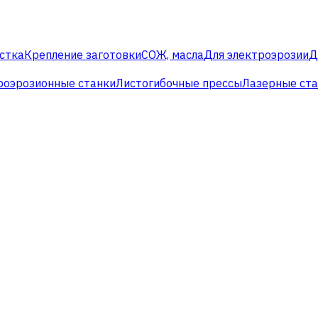
стка
Крепление заготовки
СОЖ, масла
Для электроэрозии
Д
роэрозионные станки
Листогибочные прессы
Лазерные ст