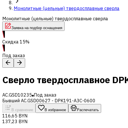
Монолитные (цельные) твердосплавные сверла
Монолитные (цельные) твердосплавные сверла
Заявка на подбор оснащения
Скидка 15%
Под заказ
Сверло твердосплавное DP
AC.GSD10235
Под заказ
Бывший AC.GSD00627 - DPK191-A3C-0600
В сравнение
В избранное
Распечатать
116,65 BYN
137,23 BYN