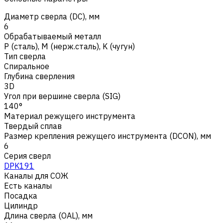
Диаметр сверла (DC), мм
6
Обрабатываемый металл
Р (сталь)
,
M (нерж.сталь)
,
K (чугун)
Тип сверла
Спиральное
Глубина сверления
3D
Угол при вершине сверла (SIG)
140°
Материал режущего инструмента
Твердый сплав
Размер крепления режущего инструмента (DCON), мм
6
Серия сверл
DPK191
Каналы для СОЖ
Есть каналы
Посадка
Цилиндр
Длина сверла (OAL), мм