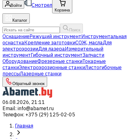
Смотрел
Войти
Корзина
Каталог
Поиск
Оснащение
Режущий инструмент
Инструментальная
оснастка
Крепление заготовки
СОЖ, масла
Для
электроэрозии
Для лазера
Измерительный
инструмент
Гибочный инструмент
Запчасти
Оборудование
Фрезерные станки
Токарные
станки
Электроэрозионные станки
Листогибочные
прессы
Лазерные станки
Обратный звонок
06.08.2026, 21:11
Email
:
info@abamet.ru
Телефон
:
+375 (29) 125-02-05
Главная