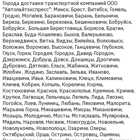
Города доставки транспортной компанией ООО
"Автолайтэкспресс": Минск, Брест, Витебск, Гомель,
Гродно, Могилев, Барановичи, Барань, Белыничи,
Береза, Березино, Березовка, Бешенковичи, Бобруйск,
Бобруйск , Большая Берестовица, Борисов, Брагин,
Браслав, Буда-Кошелево, Быхов, Валерьяново,
Верхнедвинск, Ветка, Видзы, Вилейка, Волковыск,
Воложин, Вороново, Высокое, Ганцевичи, Глубокое,
Глуск, Горки, Городея, Городок, Давид-Городок,
Дзержинск, Добруш, Довск, Докшицы, Дрогичин,
Дубровно, Дятлово, Ельск, Жабинка, Житковичи,
Жлобин , Жодино, Заславль, Зельва, Иваново,
Ивацевичи, Ивье, Калинковичи, Клецк, Климовичи,
Кличев, Кобрин, Копыль, Кореличи, Корма,
Костюковичи, Красное, Краснополье, Кремное, Кричев,
Крупки, Лагвощи, Лельчицы, Лепель, Лида, Лиозно,
Логойск, Лоев, Лунинец, Любань, Ляховичи, Малорита,
Марьина Горка, Микашевичи, Миоры, Михановичи,
Мозырь, Молодечно, Мосты, Мстиславль, Муляровка,
Мядель, Наровля, Несвиж, Новогрудок, Новоельня,
Новолукомль, Новополоцк, Озаричи, Озеры,
Октябрьский, Орша, Острино, Островец, Ошмяны,