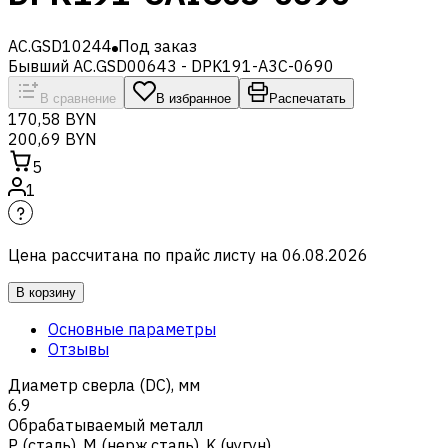
AC.GSD10244
Под заказ
Бывший AC.GSD00643 - DPK191-A3C-0690
В сравнение
В избранное
Распечатать
170,58 BYN
200,69 BYN
5
1
Цена рассчитана по прайс листу на
06.08.2026
В корзину
Основные параметры
Отзывы
Диаметр сверла (DC), мм
6.9
Обрабатываемый металл
Р (сталь)
,
M (нерж.сталь)
,
K (чугун)