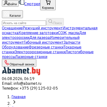
Смотрел
Войти
Корзина
Каталог
Поиск
Оснащение
Режущий инструмент
Инструментальная
оснастка
Крепление заготовки
СОЖ, масла
Для
электроэрозии
Для лазера
Измерительный
инструмент
Гибочный инструмент
Запчасти
Оборудование
Фрезерные станки
Токарные
станки
Электроэрозионные станки
Листогибочные
прессы
Лазерные станки
Обратный звонок
06.08.2026, 06:19
Email
:
info@abamet.ru
Телефон
:
+375 (29) 125-02-05
Главная