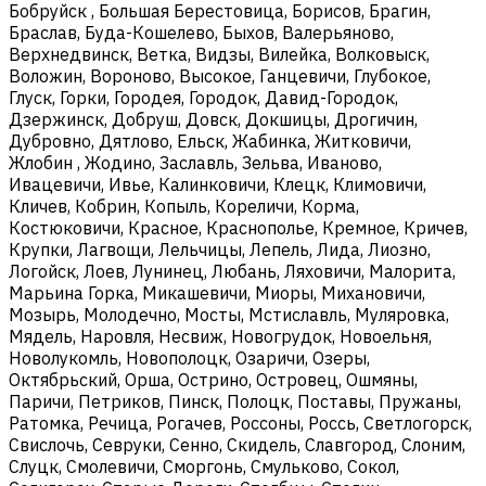
Бобруйск , Большая Берестовица, Борисов, Брагин,
Браслав, Буда-Кошелево, Быхов, Валерьяново,
Верхнедвинск, Ветка, Видзы, Вилейка, Волковыск,
Воложин, Вороново, Высокое, Ганцевичи, Глубокое,
Глуск, Горки, Городея, Городок, Давид-Городок,
Дзержинск, Добруш, Довск, Докшицы, Дрогичин,
Дубровно, Дятлово, Ельск, Жабинка, Житковичи,
Жлобин , Жодино, Заславль, Зельва, Иваново,
Ивацевичи, Ивье, Калинковичи, Клецк, Климовичи,
Кличев, Кобрин, Копыль, Кореличи, Корма,
Костюковичи, Красное, Краснополье, Кремное, Кричев,
Крупки, Лагвощи, Лельчицы, Лепель, Лида, Лиозно,
Логойск, Лоев, Лунинец, Любань, Ляховичи, Малорита,
Марьина Горка, Микашевичи, Миоры, Михановичи,
Мозырь, Молодечно, Мосты, Мстиславль, Муляровка,
Мядель, Наровля, Несвиж, Новогрудок, Новоельня,
Новолукомль, Новополоцк, Озаричи, Озеры,
Октябрьский, Орша, Острино, Островец, Ошмяны,
Паричи, Петриков, Пинск, Полоцк, Поставы, Пружаны,
Ратомка, Речица, Рогачев, Россоны, Россь, Светлогорск,
Свислочь, Севруки, Сенно, Скидель, Славгород, Слоним,
Слуцк, Смолевичи, Сморгонь, Смульково, Сокол,