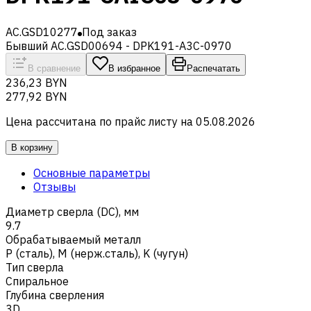
AC.GSD10277
Под заказ
Бывший AC.GSD00694 - DPK191-A3C-0970
В сравнение
В избранное
Распечатать
236,23 BYN
277,92 BYN
Цена рассчитана по прайс листу на
05.08.2026
В корзину
Основные параметры
Отзывы
Диаметр сверла (DC), мм
9.7
Обрабатываемый металл
Р (сталь)
,
M (нерж.сталь)
,
K (чугун)
Тип сверла
Спиральное
Глубина сверления
3D