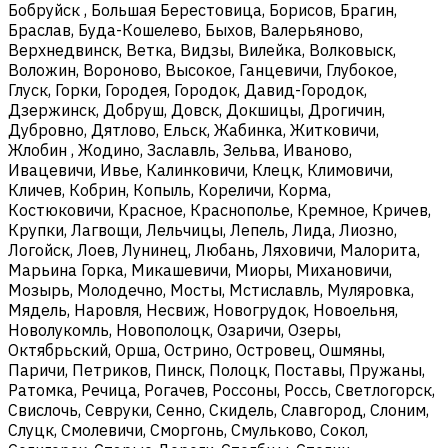
Бобруйск , Большая Берестовица, Борисов, Брагин,
Браслав, Буда-Кошелево, Быхов, Валерьяново,
Верхнедвинск, Ветка, Видзы, Вилейка, Волковыск,
Воложин, Вороново, Высокое, Ганцевичи, Глубокое,
Глуск, Горки, Городея, Городок, Давид-Городок,
Дзержинск, Добруш, Довск, Докшицы, Дрогичин,
Дубровно, Дятлово, Ельск, Жабинка, Житковичи,
Жлобин , Жодино, Заславль, Зельва, Иваново,
Ивацевичи, Ивье, Калинковичи, Клецк, Климовичи,
Кличев, Кобрин, Копыль, Кореличи, Корма,
Костюковичи, Красное, Краснополье, Кремное, Кричев,
Крупки, Лагвощи, Лельчицы, Лепель, Лида, Лиозно,
Логойск, Лоев, Лунинец, Любань, Ляховичи, Малорита,
Марьина Горка, Микашевичи, Миоры, Михановичи,
Мозырь, Молодечно, Мосты, Мстиславль, Муляровка,
Мядель, Наровля, Несвиж, Новогрудок, Новоельня,
Новолукомль, Новополоцк, Озаричи, Озеры,
Октябрьский, Орша, Острино, Островец, Ошмяны,
Паричи, Петриков, Пинск, Полоцк, Поставы, Пружаны,
Ратомка, Речица, Рогачев, Россоны, Россь, Светлогорск,
Свислочь, Севруки, Сенно, Скидель, Славгород, Слоним,
Слуцк, Смолевичи, Сморгонь, Смульково, Сокол,