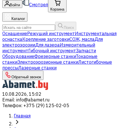
Смотрел
Войти
Корзина
Каталог
Поиск
Оснащение
Режущий инструмент
Инструментальная
оснастка
Крепление заготовки
СОЖ, масла
Для
электроэрозии
Для лазера
Измерительный
инструмент
Гибочный инструмент
Запчасти
Оборудование
Фрезерные станки
Токарные
станки
Электроэрозионные станки
Листогибочные
прессы
Лазерные станки
Обратный звонок
10.08.2026, 15:02
Email
:
info@abamet.ru
Телефон
:
+375 (29) 125-02-05
Главная