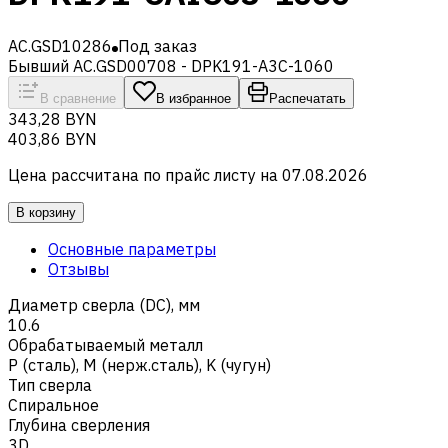
AC.GSD10286
Под заказ
Бывший AC.GSD00708 - DPK191-A3C-1060
В сравнение
В избранное
Распечатать
343,28 BYN
403,86 BYN
Цена рассчитана по прайс листу на
07.08.2026
В корзину
Основные параметры
Отзывы
Диаметр сверла (DC), мм
10.6
Обрабатываемый металл
Р (сталь)
,
M (нерж.сталь)
,
K (чугун)
Тип сверла
Спиральное
Глубина сверления
3D