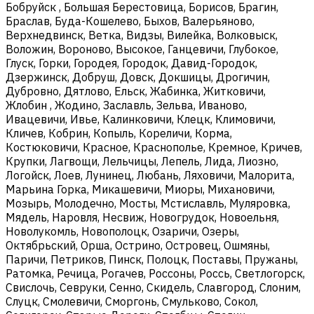
Бобруйск , Большая Берестовица, Борисов, Брагин,
Браслав, Буда-Кошелево, Быхов, Валерьяново,
Верхнедвинск, Ветка, Видзы, Вилейка, Волковыск,
Воложин, Вороново, Высокое, Ганцевичи, Глубокое,
Глуск, Горки, Городея, Городок, Давид-Городок,
Дзержинск, Добруш, Довск, Докшицы, Дрогичин,
Дубровно, Дятлово, Ельск, Жабинка, Житковичи,
Жлобин , Жодино, Заславль, Зельва, Иваново,
Ивацевичи, Ивье, Калинковичи, Клецк, Климовичи,
Кличев, Кобрин, Копыль, Кореличи, Корма,
Костюковичи, Красное, Краснополье, Кремное, Кричев,
Крупки, Лагвощи, Лельчицы, Лепель, Лида, Лиозно,
Логойск, Лоев, Лунинец, Любань, Ляховичи, Малорита,
Марьина Горка, Микашевичи, Миоры, Михановичи,
Мозырь, Молодечно, Мосты, Мстиславль, Муляровка,
Мядель, Наровля, Несвиж, Новогрудок, Новоельня,
Новолукомль, Новополоцк, Озаричи, Озеры,
Октябрьский, Орша, Острино, Островец, Ошмяны,
Паричи, Петриков, Пинск, Полоцк, Поставы, Пружаны,
Ратомка, Речица, Рогачев, Россоны, Россь, Светлогорск,
Свислочь, Севруки, Сенно, Скидель, Славгород, Слоним,
Слуцк, Смолевичи, Сморгонь, Смульково, Сокол,