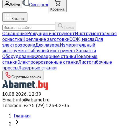
Смотрел
Войти
Корзина
Каталог
Поиск
Оснащение
Режущий инструмент
Инструментальная
оснастка
Крепление заготовки
СОЖ, масла
Для
электроэрозии
Для лазера
Измерительный
инструмент
Гибочный инструмент
Запчасти
Оборудование
Фрезерные станки
Токарные
станки
Электроэрозионные станки
Листогибочные
прессы
Лазерные станки
Обратный звонок
10.08.2026, 12:39
Email
:
info@abamet.ru
Телефон
:
+375 (29) 125-02-05
Главная