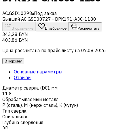
AC.GSD10298
Под заказ
Бывший AC.GSD00727 - DPK191-A3C-1180
В сравнение
В избранное
Распечатать
343,28 BYN
403,86 BYN
Цена рассчитана по прайс листу на
07.08.2026
В корзину
Основные параметры
Отзывы
Диаметр сверла (DC), мм
11.8
Обрабатываемый металл
Р (сталь)
,
M (нерж.сталь)
,
K (чугун)
Тип сверла
Спиральное
Глубина сверления
3D