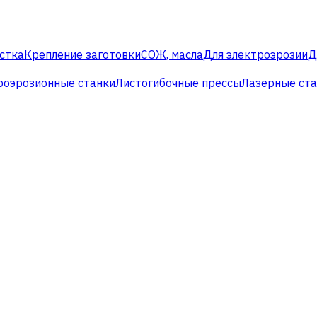
стка
Крепление заготовки
СОЖ, масла
Для электроэрозии
Д
роэрозионные станки
Листогибочные прессы
Лазерные ст