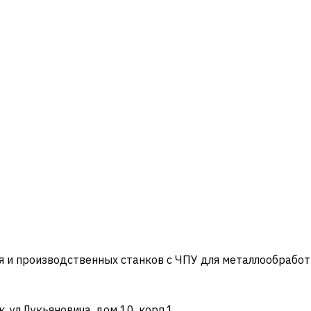
и производственных станков с ЧПУ для металлообработ
ул.Лукьяновича, дом 10, корп.1