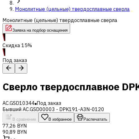
Монолитные (цельные) твердосплавные сверла
Монолитные (цельные) твердосплавные сверла
Заявка на подбор оснащения
Скидка 15%
Под заказ
Сверло твердосплавное DP
AC.GSD10344
Под заказ
Бывший AC.GSD00003 - DPK191-A3N-0120
В сравнение
В избранное
Распечатать
77,26 BYN
90,89 BYN