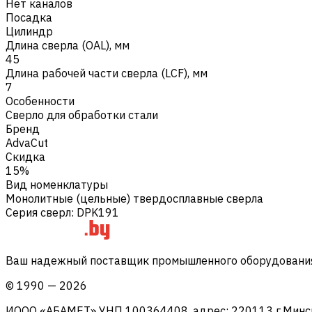
Нет каналов
Посадка
Цилиндр
Длина сверла (OAL), мм
45
Длина рабочей части сверла (LCF), мм
7
Особенности
Сверло для обработки стали
Бренд
AdvaCut
Скидка
15%
Вид номенклатуры
Монолитные (цельные) твердосплавные сверла
Серия сверл
:
DPK191
Ваш надежный поставщик промышленного оборудования 
©
1990
—
2026
ИООО «АБАМЕТ» УНП 100364408, адрес: 220113 г.Минск, 