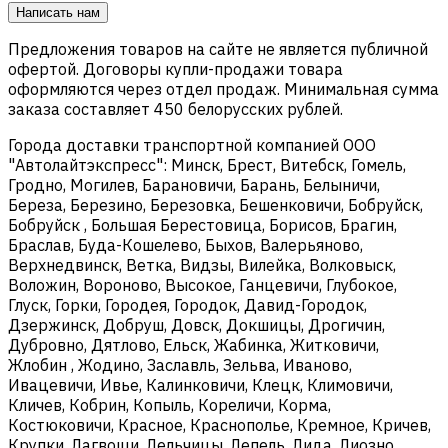
Написать нам
Предложения товаров на сайте не является публичной
офертой. Договоры купли-продажи товара
оформляются через отдел продаж. Минимальная сумма
заказа составляет 450 белорусских рублей.
Города доставки транспортной компанией ООО
"Автолайтэкспресс": Минск, Брест, Витебск, Гомель,
Гродно, Могилев, Барановичи, Барань, Белыничи,
Береза, Березино, Березовка, Бешенковичи, Бобруйск,
Бобруйск , Большая Берестовица, Борисов, Брагин,
Браслав, Буда-Кошелево, Быхов, Валерьяново,
Верхнедвинск, Ветка, Видзы, Вилейка, Волковыск,
Воложин, Вороново, Высокое, Ганцевичи, Глубокое,
Глуск, Горки, Городея, Городок, Давид-Городок,
Дзержинск, Добруш, Довск, Докшицы, Дрогичин,
Дубровно, Дятлово, Ельск, Жабинка, Житковичи,
Жлобин , Жодино, Заславль, Зельва, Иваново,
Ивацевичи, Ивье, Калинковичи, Клецк, Климовичи,
Кличев, Кобрин, Копыль, Кореличи, Корма,
Костюковичи, Красное, Краснополье, Кремное, Кричев,
Крупки, Лагвощи, Лельчицы, Лепель, Лида, Лиозно,