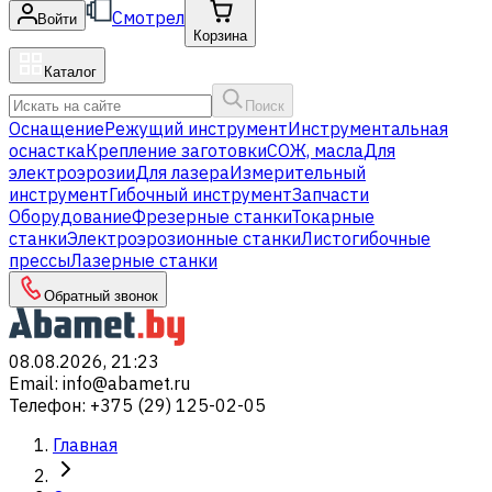
Смотрел
Войти
Корзина
Каталог
Поиск
Оснащение
Режущий инструмент
Инструментальная
оснастка
Крепление заготовки
СОЖ, масла
Для
электроэрозии
Для лазера
Измерительный
инструмент
Гибочный инструмент
Запчасти
Оборудование
Фрезерные станки
Токарные
станки
Электроэрозионные станки
Листогибочные
прессы
Лазерные станки
Обратный звонок
08.08.2026, 21:23
Email
:
info@abamet.ru
Телефон
:
+375 (29) 125-02-05
Главная